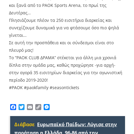
και ξανά από το PAOK Sports Arena, το πρωί της
Δευτέρας…
Πλησιάζουμε πλέον τα 250 εισιτήρια διαρκείας και
συνεχίζουμε δυναμικά για να φτάσουμε όσο πιο ψηλά
γίνεται…
Σε αυτή την προσπάθεια και οι σύνδεσμοι είναι στο
πλευρό μας!
Το “PAOK CLUB ΔΡΑΜΑ” στέκεται για άλλη μια χρονιά
δίπλα στην ομάδα μας, καθώς προχώρησε -για αρχή-
στην αγορά 35 εισιτηρίων διαρκείας για την αγωνιστική
περίοδο 2019-2020!
#
PAOK
#
paokfamily
#
seasontickets
Facebook
Twitter
Email
Copy
Messenger
Link
Διάβασε
Ευρωπαϊκό Παίδων: Λύγισε στην
παράταση η Ελλάδα, 96-86 από την