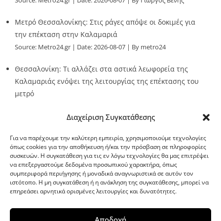
Source:
Metro24.gr
Date: 2026-08-07
By Γιώργος Βένης
Μετρό Θεσσαλονίκης: Στις ράγες απόψε οι δοκιμές για
την επέκταση στην Καλαμαριά
Source:
Metro24.gr
Date: 2026-08-07
By metro24
Θεσσαλονίκη: Τι αλλάζει στα αστικά λεωφορεία της
Καλαμαριάς ενόψει της λειτουργίας της επέκτασης του
μετρό
Source:
Metro24.gr
Date: 2026-08-07
By metro24
Διαχείριση Συγκατάθεσης
Για να παρέχουμε την καλύτερη εμπειρία, χρησιμοποιούμε τεχνολογίες
όπως cookies για την αποθήκευση ή/και την πρόσβαση σε πληροφορίες
συσκευών. Η συγκατάθεση για τις εν λόγω τεχνολογίες θα μας επιτρέψει
να επεξεργαστούμε δεδομένα προσωπικού χαρακτήρα, όπως
G-point.gr
συμπεριφορά περιήγησης ή μοναδικά αναγνωριστικά σε αυτόν τον
ιστότοπο. Η μη συγκατάθεση ή η ανάκληση της συγκατάθεσης, μπορεί να
επηρεάσει αρνητικά ορισμένες λειτουργίες και δυνατότητες.
Αποδοχή