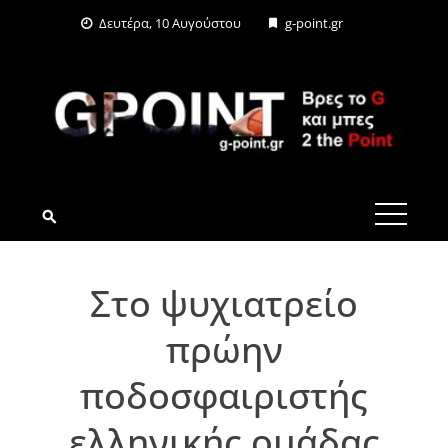
Skip
Δευτέρα, 10 Αυγούστου
g-point.gr
to
content
G-POINT.GR
Στο ψυχιατρείο
πρώην
ποδοσφαιριστής
ελληνικής ομάδας