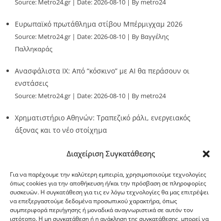
Source:
Metro24.gr
Date: 2026-08-10
By metro24
Ευρωπαϊκό πρωτάθλημα στίβου Μπέρμιγχαμ 2026
Source:
Metro24.gr
Date: 2026-08-10
By Βαγγέλης
Παλληκαράς
Ανασφάλιστα ΙΧ: Από “κόσκινο” με AI θα περάσουν οι
ενστάσεις
Source:
Metro24.gr
Date: 2026-08-10
By metro24
Χρηματιστήριο Αθηνών: Τραπεζικό ράλι, ενεργειακός
άξονας και το νέο στοίχημα
Source:
Metro24.gr
Date: 2026-08-10
By metro24
Διαχείριση Συγκατάθεσης
Για να παρέχουμε την καλύτερη εμπειρία, χρησιμοποιούμε τεχνολογίες
όπως cookies για την αποθήκευση ή/και την πρόσβαση σε πληροφορίες
συσκευών. Η συγκατάθεση για τις εν λόγω τεχνολογίες θα μας επιτρέψει
να επεξεργαστούμε δεδομένα προσωπικού χαρακτήρα, όπως
G-point.gr
συμπεριφορά περιήγησης ή μοναδικά αναγνωριστικά σε αυτόν τον
ιστότοπο. Η μη συγκατάθεση ή η ανάκληση της συγκατάθεσης, μπορεί να