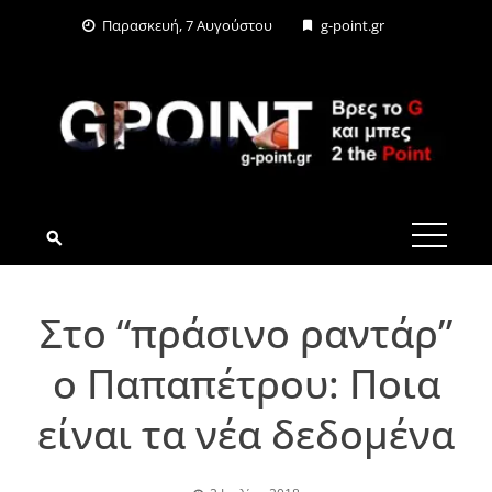
Skip
Παρασκευή, 7 Αυγούστου
g-point.gr
to
content
G-POINT.GR
Στο “πράσινο ραντάρ”
ο Παπαπέτρου: Ποια
είναι τα νέα δεδομένα