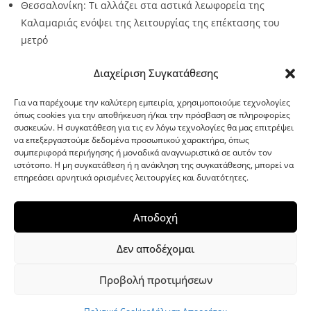
Θεσσαλονίκη: Τι αλλάζει στα αστικά λεωφορεία της
Καλαμαριάς ενόψει της λειτουργίας της επέκτασης του
μετρό
Source:
Metro24.gr
Date: 2026-08-07
By metro24
Διαχείριση Συγκατάθεσης
Για να παρέχουμε την καλύτερη εμπειρία, χρησιμοποιούμε τεχνολογίες
όπως cookies για την αποθήκευση ή/και την πρόσβαση σε πληροφορίες
συσκευών. Η συγκατάθεση για τις εν λόγω τεχνολογίες θα μας επιτρέψει
να επεξεργαστούμε δεδομένα προσωπικού χαρακτήρα, όπως
G-point.gr
συμπεριφορά περιήγησης ή μοναδικά αναγνωριστικά σε αυτόν τον
ιστότοπο. Η μη συγκατάθεση ή η ανάκληση της συγκατάθεσης, μπορεί να
επηρεάσει αρνητικά ορισμένες λειτουργίες και δυνατότητες.
Αποδοχή
Δεν αποδέχομαι
Προβολή προτιμήσεων
WordPress Theme
|
Viral News
by HashThemes