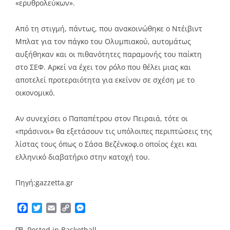
«ερυθρολεύκων».
Από τη στιγμή, πάντως, που ανακοινώθηκε ο Ντέιβιντ
Μπλατ για τον πάγκο του Ολυμπιακού, αυτομάτως
αυξήθηκαν και οι πιθανότητες παραμονής του παίκτη
στο ΣΕΦ. Αρκεί να έχει τον ρόλο που θέλει μιας και
αποτελεί προτεραιότητα για εκείνον σε σχέση με το
οικονομικό.
Αν συνεχίσει ο Παπαπέτρου στον Πειραιά, τότε οι
«πράσινοι» θα εξετάσουν τις υπόλοιπες περιπτώσεις της
λίστας τους όπως ο Σάσα Βεζένκοφ,ο οποίος έχει και
ελληνικό διαβατήριο στην κατοχή του.
Πηγή:gazzetta.gr
Facebook
Twitter
Email
Copy
Messenger
Link
Posted in
Basketball