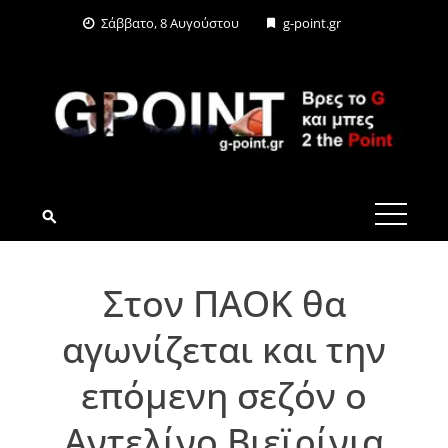
Skip
Σάββατο, 8 Αυγούστου
g-point.gr
to
content
G-POINT.GR
Στον ΠΑΟΚ θα
αγωνίζεται και την
επόμενη σεζόν ο
Αντελίνο Βιεϊρίνια