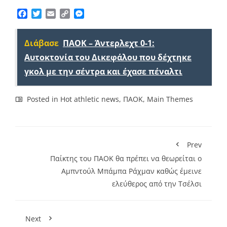
Facebook
Twitter
Email
Copy
Messenger
Link
Διάβασε
ΠΑΟΚ – Άντερλεχτ 0-1:
Αυτοκτονία του Δικεφάλου που δέχτηκε
γκολ με την σέντρα και έχασε πέναλτι
Posted in
Hot athletic news
,
ΠΑΟΚ
,
Main Themes
Prev
Παίκτης του ΠΑΟΚ θα πρέπει να θεωρείται ο
Αμπντούλ Μπάμπα Ράχμαν καθώς έμεινε
ελεύθερος από την Τσέλσι
Next