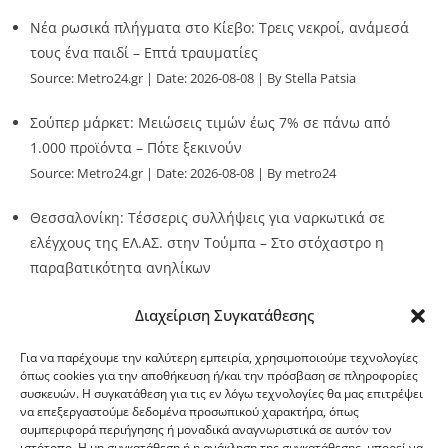
Νέα ρωσικά πλήγματα στο Κίεβο: Τρεις νεκροί, ανάμεσά
τους ένα παιδί – Επτά τραυματίες
Source:
Metro24.gr
Date: 2026-08-08
By Stella Patsia
Σούπερ μάρκετ: Μειώσεις τιμών έως 7% σε πάνω από
1.000 προϊόντα – Πότε ξεκινούν
Source:
Metro24.gr
Date: 2026-08-08
By metro24
Θεσσαλονίκη: Τέσσερις συλλήψεις για ναρκωτικά σε
ελέγχους της ΕΛ.ΑΣ. στην Τούμπα – Στο στόχαστρο η
παραβατικότητα ανηλίκων
Source:
Metro24.gr
Date: 2026-08-08
By metro24
Διαχείριση Συγκατάθεσης
Για να παρέχουμε την καλύτερη εμπειρία, χρησιμοποιούμε τεχνολογίες
όπως cookies για την αποθήκευση ή/και την πρόσβαση σε πληροφορίες
συσκευών. Η συγκατάθεση για τις εν λόγω τεχνολογίες θα μας επιτρέψει
να επεξεργαστούμε δεδομένα προσωπικού χαρακτήρα, όπως
G-point.gr
συμπεριφορά περιήγησης ή μοναδικά αναγνωριστικά σε αυτόν τον
ιστότοπο. Η μη συγκατάθεση ή η ανάκληση της συγκατάθεσης, μπορεί να