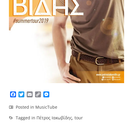
Facebook
Twitter
Email
Copy
Messenger
Link
Posted in
MusicTube
Tagged in
Πέτρος Ιακωβίδης
,
tour