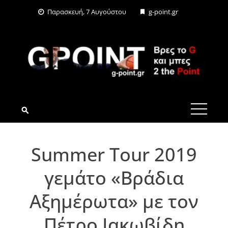
Skip
Παρασκευή, 7 Αυγούστου
g-point.gr
to
content
G-POINT.GR
Summer Tour 2019
γεμάτο «Βράδια
Αξημέρωτα» με τον
Πέτρο Ιακωβίδη