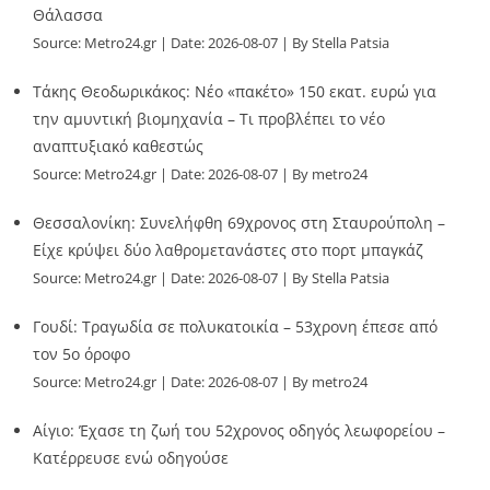
Θάλασσα
Source:
Metro24.gr
Date: 2026-08-07
By Stella Patsia
Τάκης Θεοδωρικάκος: Νέο «πακέτο» 150 εκατ. ευρώ για
την αμυντική βιομηχανία – Τι προβλέπει το νέο
αναπτυξιακό καθεστώς
Source:
Metro24.gr
Date: 2026-08-07
By metro24
Θεσσαλονίκη: Συνελήφθη 69χρονος στη Σταυρούπολη –
Είχε κρύψει δύο λαθρομετανάστες στο πορτ μπαγκάζ
Source:
Metro24.gr
Date: 2026-08-07
By Stella Patsia
Γουδί: Τραγωδία σε πολυκατοικία – 53χρονη έπεσε από
τον 5ο όροφο
Source:
Metro24.gr
Date: 2026-08-07
By metro24
Αίγιο: Έχασε τη ζωή του 52χρονος οδηγός λεωφορείου –
Κατέρρευσε ενώ οδηγούσε
Source:
Metro24.gr
Date: 2026-08-07
By metro24