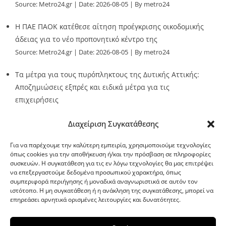
Source:
Metro24.gr
Date: 2026-08-05
By metro24
Η ΠΑΕ ΠΑΟΚ κατέθεσε αίτηση προέγκρισης οικοδομικής
άδειας για το νέο προπονητικό κέντρο της
Source:
Metro24.gr
Date: 2026-08-05
By metro24
Τα μέτρα για τους πυρόπληκτους της Δυτικής Αττικής:
Αποζημιώσεις εξπρές και ειδικά μέτρα για τις
επιχειρήσεις
Source:
Metro24.gr
Date: 2026-08-05
By metro24
Διαχείριση Συγκατάθεσης
Για να παρέχουμε την καλύτερη εμπειρία, χρησιμοποιούμε τεχνολογίες
όπως cookies για την αποθήκευση ή/και την πρόσβαση σε πληροφορίες
συσκευών. Η συγκατάθεση για τις εν λόγω τεχνολογίες θα μας επιτρέψει
να επεξεργαστούμε δεδομένα προσωπικού χαρακτήρα, όπως
G-point.gr
συμπεριφορά περιήγησης ή μοναδικά αναγνωριστικά σε αυτόν τον
ιστότοπο. Η μη συγκατάθεση ή η ανάκληση της συγκατάθεσης, μπορεί να
επηρεάσει αρνητικά ορισμένες λειτουργίες και δυνατότητες.