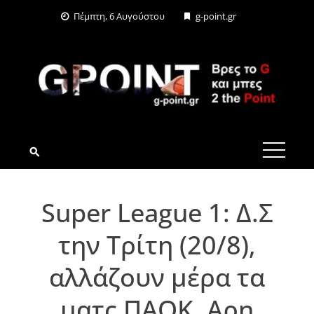
Skip
Πέμπτη, 6 Αυγούστου
g-point.gr
to
content
G-POINT.GR
Super League 1: Δ.Σ
την Τρίτη (20/8),
αλλάζουν μέρα τα
ματς ΠΑΟΚ, Αρη