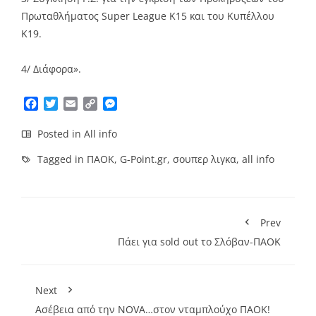
Πρωταθλήματος Super League K15 και του Κυπέλλου
Κ19.
4/ Διάφορα».
Facebook
Twitter
Email
Copy
Messenger
Link
Posted in
All info
Tagged in
ΠΑΟΚ
,
G-Point.gr
,
σουπερ λιγκα
,
all info
Prev
Πάει για sold out το Σλόβαν-ΠΑΟΚ
Next
Ασέβεια από την NOVA…στον νταμπλούχο ΠΑΟΚ!