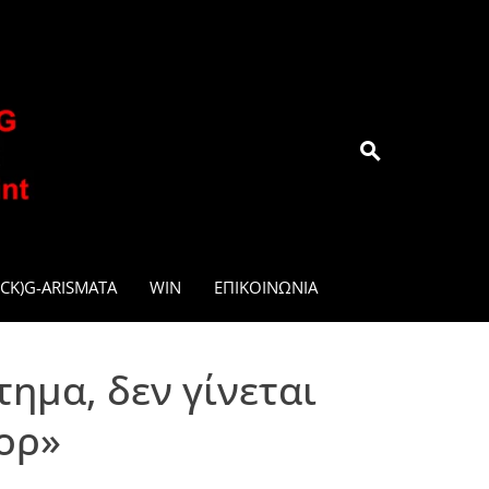
.GR
CK)G-ARISMATA
WIN
ΕΠΙΚΟΙΝΩΝΊΑ
τημα, δεν γίνεται
ορ»