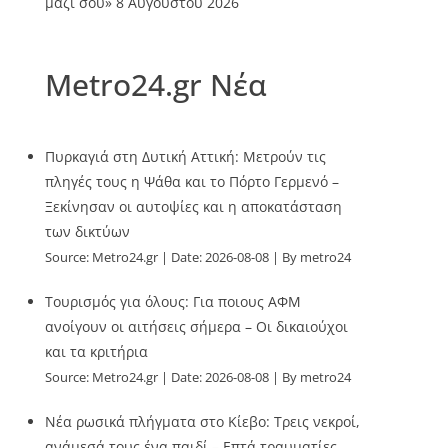
μαζί σου»
8 Αυγούστου 2026
Metro24.gr Νέα
Πυρκαγιά στη Δυτική Αττική: Μετρούν τις
πληγές τους η Ψάθα και το Πόρτο Γερμενό –
Ξεκίνησαν οι αυτοψίες και η αποκατάσταση
των δικτύων
Source:
Metro24.gr
Date: 2026-08-08
By metro24
Τουρισμός για όλους: Για ποιους ΑΦΜ
ανοίγουν οι αιτήσεις σήμερα – Οι δικαιούχοι
και τα κριτήρια
Source:
Metro24.gr
Date: 2026-08-08
By metro24
Νέα ρωσικά πλήγματα στο Κίεβο: Τρεις νεκροί,
ανάμεσά τους ένα παιδί – Επτά τραυματίες