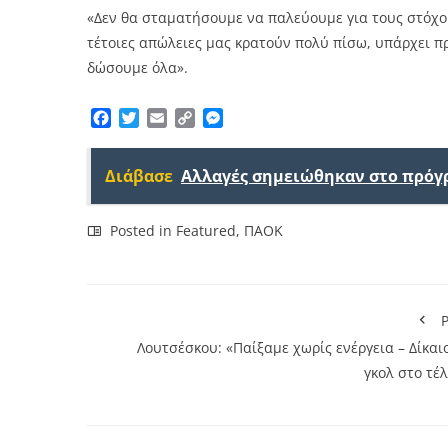
«Δεν θα σταματήσουμε να παλεύουμε για τους στόχου
τέτοιες απώλειες μας κρατούν πολύ πίσω, υπάρχει π
δώσουμε όλα».
Facebook
Twitter
Email
Copy
Messenger
Link
Διάβασε
Αλλαγές σημειώθηκαν στο πρόγ
Posted in
Featured
,
ΠΑΟΚ
P
Λουτσέσκου: «Παίξαμε χωρίς ενέργεια – Δίκαι
γκολ στο τέ