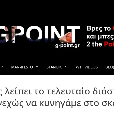
G-POINT
MAN-IFESTO
STARILIKI
WTF VIDEOS
BLO(
 λείπει το τελευταίο διάσ
νεχώς να κυνηγάμε στο σκ