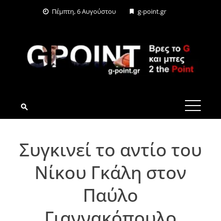
Skip
Πέμπτη, 6 Αυγούστου
g-point.gr
to
content
G-POINT.GR
Συγκινεί το αντίο του
Νίκου Γκάλη στον
Παύλο
Γιαννακόπουλο