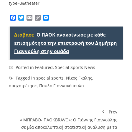
type=3&theater
Facebook
Twitter
Email
Copy
Messenger
Link
Διάβασε
Ο ΠΑΟΚ ανακοίνωσε με κάθε
επισημότητα την επιστροφή του Δημήτρη
Γιαννούλη στην ομάδα
Posted in
Featured
,
Special Sports News
Tagged in
special sports
,
Νίκος Γκάλης
,
αποχαιρέτησε
,
Παύλο Γιαννακόπουλο
Prev
« ΜΠΡΑΒΟ- ΠΑΟΚBRAVO»: Ο Γιάννης Γιαννούλης
σε μία αποκαλυπτική στατιστική ανάλυση με τα