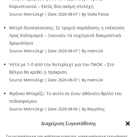
Καρυστιανού – Εκτός δύο ακόμη στελέχη
Source:
Metro24.gr
Date: 2026-08-07
By Stella Patsia
Μετρό Θεσσαλονίκης: Σε τροχιά παράδοσης η επέκταση
προς Καλαμαριά – Ξεκινούν τα νυχτερινά δοκιμαστικά
δρομολόγια
Source:
Metro24.gr
Date: 2026-08-07
By metro24
Ήττα με 1-0 από την Άντερλεχτ για τον ΠΑΟΚ – Στο
Βέλγιο θα κριθεί η πρόκριση
Source:
Metro24.gr
Date: 2026-08-07
By metro24
Φράνκο Μπαρέζι: Το αντίο σε έναν αθάνατο θρύλο του
ποδοσφαίρου
Source:
Metro24.gr
Date: 2026-08-06
By Βαγγέλης
Παλληκαράς
Διαχείριση Συγκατάθεσης
Για να παρέχουμε την καλύτερη εμπειρία, χρησιμοποιούμε τεχνολογίες