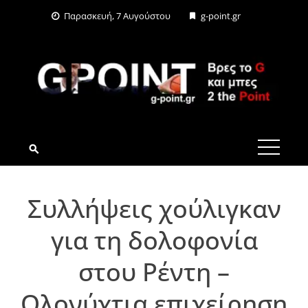
Skip
Παρασκευή, 7 Αυγούστου
g-point.gr
to
content
G-POINT.GR
Συλλήψεις χούλιγκαν
για τη δολοφονία
στου Ρέντη –
Ολονύχτια επιχείρηση