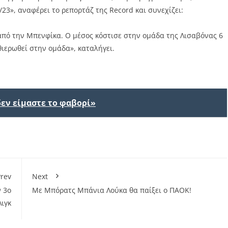
23», αναφέρει το ρεπορτάζ της Record και συνεχίζει:
από την Μπενφίκα. Ο μέσος κόστισε στην ομάδα της Λισαβόνας 6
θιερωθεί στην ομάδα», καταλήγει.
δεν είμαστε το φαβορί»
rev
Next
 3ο
Με Μπόρατς Μπάνια Λούκα θα παίξει ο ΠΑΟΚ!
ιγκ