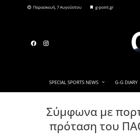
Skip
Παρασκευή, 7 Αυγούστου
g-point.gr
to
content
SPECIAL SPORTS NEWS
G-G DIARY
Σύμφωνα με πορτ
πρόταση του ΠΑΟ