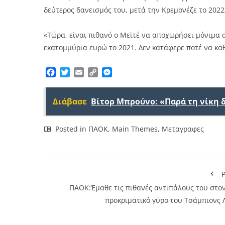
δεύτερος δανεισμός του, μετά την Κρεμονέζε το 2022/
«Τώρα, είναι πιθανό ο Μεϊτέ να αποχωρήσει μόνιμα 
εκατομμύρια ευρώ το 2021. Δεν κατάφερε ποτέ να κα
Facebook
Twitter
Email
Copy
Messenger
Link
Διάβασε
Βίτορ Μπρούνο: «Παρά τη νίκη 
Posted in
ΠΑΟΚ
,
Main Themes
,
Μεταγραφες
P
ΠΑΟΚ:Έμαθε τις πιθανές αντιπάλους του στον
προκριματικό γύρο του Τσάμπιονς Λ