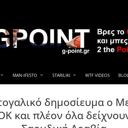
G-POINT
MAN-IFESTO
STARILIKI
WTF VIDEOS
BLO(
ογαλικό δημοσίευμα ο Με
Κ και πλέον όλα δείχνουν