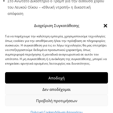
Στο Ανώτατο Δικαστήριο ο Τραμπ για την αίθουσα χορού
του Λευκού Οίκου – «Εθνική ντροπή» η δικαστική
απόφαση
Source:
Metro24.gr
Date: 2026-08-08
By metro24
Διαχείριση Συγκατάθεσης
Για να παρέχουμε την καλύτερη εμπειρία, χρησιμοποιούμε τεχνολογίες
όπως cookies για την αποθήκευση ή/και την πρόσβαση σε πληροφορίες
συσκευών. Η συγκατάθεση για τις εν λόγω τεχνολογίες θα μας επιτρέψει
να επεξεργαστούμε δεδομένα προσωπικού χαρακτήρα, όπως
G-point.gr
συμπεριφορά περιήγησης ή μοναδικά αναγνωριστικά σε αυτόν τον
ιστότοπο. Η μη συγκατάθεση ή η ανάκληση της συγκατάθεσης, μπορεί να
επηρεάσει αρνητικά ορισμένες λειτουργίες και δυνατότητες.
Αποδοχή
Δεν αποδέχομαι
Προβολή προτιμήσεων
WordPress Theme
|
Viral News
by HashThemes
Πολιτική Cookies
Δήλωση Απορρήτου