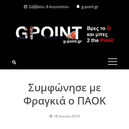
Skip
Σάββατο, 8 Αυγούστου
g-point.gr
to
content
G-POINT.GR
Συμφώνησε με
Φραγκιά ο ΠΑΟΚ
18 Ιουνίου 2019