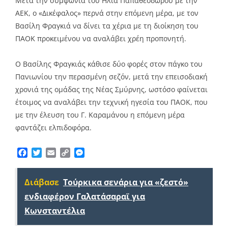
Μετά την συμφωνία του Ηλία Παπαθεοδώρου με την
ΑΕΚ, ο «Δικέφαλος» περνά στην επόμενη μέρα, με τον
Βασίλη Φραγκιά να δίνει τα χέρια με τη διοίκηση του
ΠΑΟΚ προκειμένου να αναλάβει χρέη προπονητή.
O Βασίλης Φραγκιάς κάθισε δύο φορές στον πάγκο του
Πανιωνίου την περασμένη σεζόν, μετά την επεισοδιακή
χρονιά της ομάδας της Νέας Σμύρνης, ωστόσο φαίνεται
έτοιμος να αναλάβει την τεχνική ηγεσία του ΠΑΟΚ, που
με την έλευση του Γ. Καραμάνου η επόμενη μέρα
φαντάζει ελπιδοφόρα.
Facebook
Twitter
Email
Copy
Messenger
Link
Διάβασε
Τούρκικα σενάρια για «ζεστό»
ενδιαφέρον Γαλατάσαραϊ για
Κωνσταντέλια