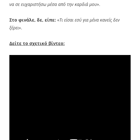
να σε ευχαριστήσω μέσα από την καρδιά μου
».
Στο φινάλε, δε, είπε:
«
Τι είσαι εσύ για μένα κανείς δεν
ξέρει
».
Δείτε το σχετικό βίντεο: