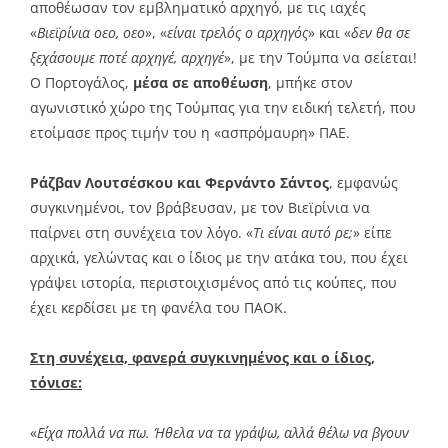
αποθέωσαν τον εμβληματικό αρχηγό, με τις ιαχές
«
Βιεϊρίνια οεο, οεο
», «
είναι τρελός ο αρχηγός
» και «
δεν θα σε
ξεχάσουμε ποτέ αρχηγέ, αρχηγέ
», με την Τούμπα να σείεται!
Ο Πορτογάλος,
μέσα σε αποθέωση
, μπήκε στον
αγωνιστικό χώρο της Τούμπας για την ειδική τελετή, που
ετοίμασε προς τιμήν του η «ασπρόμαυρη» ΠΑΕ.
Ράζβαν Λουτσέσκου και Φερνάντο Σάντος
, εμφανώς
συγκινημένοι, τον βράβευσαν, με τον Βιεϊρίνια να
παίρνει στη συνέχεια τον λόγο. «
Τι είναι αυτό ρε;
» είπε
αρχικά, γελώντας και ο ίδιος με την ατάκα του, που έχει
γράψει ιστορία, περιστοιχισμένος από τις κούπες, που
έχει κερδίσει με τη φανέλα του ΠΑΟΚ.
Στη συνέχεια, φανερά συγκινημένος και ο ίδιος,
τόνισε:
«
Είχα πολλά να πω. Ήθελα να τα γράψω, αλλά θέλω να βγουν