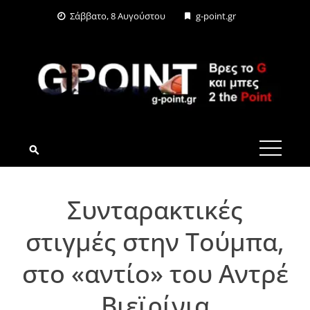
Skip
Σάββατο, 8 Αυγούστου
g-point.gr
to
content
G-POINT.GR
Συνταρακτικές
στιγμές στην Τούμπα,
στο «αντίο» του Αντρέ
Βιεϊρίνια