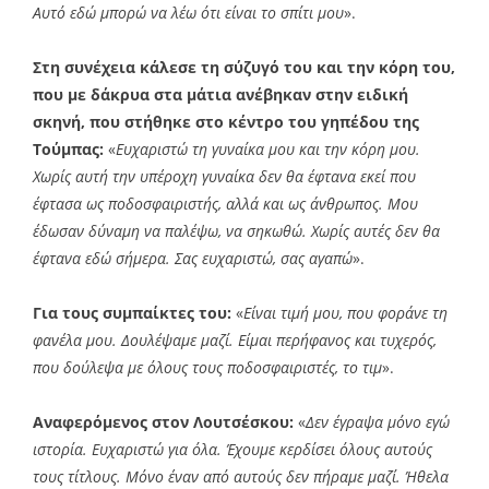
Αυτό εδώ μπορώ να λέω ότι είναι το σπίτι μου
».
Στη συνέχεια κάλεσε τη σύζυγό του και την κόρη του,
που με δάκρυα στα μάτια ανέβηκαν στην ειδική
σκηνή, που στήθηκε στο κέντρο του γηπέδου της
Τούμπας:
«
Ευχαριστώ τη γυναίκα μου και την κόρη μου.
Χωρίς αυτή την υπέροχη γυναίκα δεν θα έφτανα εκεί που
έφτασα ως ποδοσφαιριστής, αλλά και ως άνθρωπος. Μου
έδωσαν δύναμη να παλέψω, να σηκωθώ. Χωρίς αυτές δεν θα
έφτανα εδώ σήμερα. Σας ευχαριστώ, σας αγαπώ
».
Για τους συμπαίκτες του:
«
Είναι τιμή μου, που φοράνε τη
φανέλα μου. Δουλέψαμε μαζί. Είμαι περήφανος και τυχερός,
που δούλεψα με όλους τους ποδοσφαιριστές, το τιμ
».
Αναφερόμενος στον Λουτσέσκου:
«
Δεν έγραψα μόνο εγώ
ιστορία. Ευχαριστώ για όλα. Έχουμε κερδίσει όλους αυτούς
τους τίτλους. Μόνο έναν από αυτούς δεν πήραμε μαζί. Ήθελα