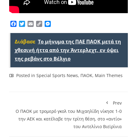
Facebook
Twitter
Email
Copy
Messenger
Link
Διάβασε
Το μήνυμα της ΠΑΕ ΠΑΟΚ μετά τη
χθεσινή ήττα από την Άντερλεχτ, εν όψει
της ρεβάνς στο Βέλγιο
Posted in
Special Sports News
,
ΠΑΟΚ
,
Main Themes
Prev
Ο ΠΑΟΚ με τρομερό γκολ του Μιχαηλίδη νίκησε 1-0
την ΑΕΚ και κατέλαβε την τρίτη θέση, στο «αντίο»
του Αντελίνιο Βιεϊρίνια