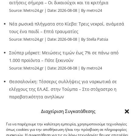
αιτήσεις σήμερα – Οι δικαιούχοι και τα κριτήρια
Source:
Metro24.gr
Date: 2026-08-08
By metro24
Νέα ρωσικά πλήγματα στο Κίεβο: Τρεις νεκροί, ανάμεσά
τους ένα παιδί – Επτά τραυματίες
Source:
Metro24.gr
Date: 2026-08-08
By Stella Patsia
Σούπερ μάρκετ: Μειώσεις τιμών έως 7% σε πάνω από
1.000 προϊόντα – Πότε ξεκινούν
Source:
Metro24.gr
Date: 2026-08-08
By metro24
Θεσσαλονίκη: Τέσσερις συλλήψεις για ναρκωτικά σε
ελέγχους της ΕΛ.ΑΣ. στην Τούμπα – Στο στόχαστρο η
παραβατικότητα ανηλίκων
Source:
Metro24.gr
Date: 2026-08-08
By metro24
Διαχείριση Συγκατάθεσης
Για να παρέχουμε την καλύτερη εμπειρία, χρησιμοποιούμε τεχνολογίες
όπως cookies για την αποθήκευση ή/και την πρόσβαση σε πληροφορίες
συσκευών. Η συγκατάθεση για τις εν λόγω τεχνολογίες θα μας επιτρέψει