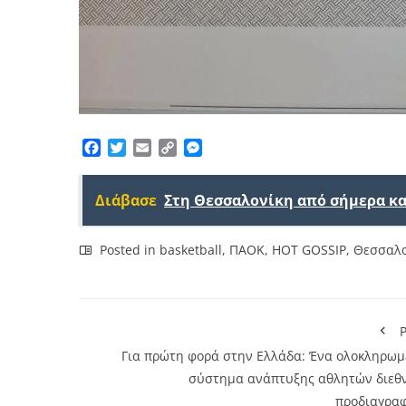
Facebook
Twitter
Email
Copy
Messenger
Link
Διάβασε
Στη Θεσσαλονίκη από σήμερα και
Posted in
basketball
,
ΠΑΟΚ
,
HOT GOSSIP
,
Θεσσαλο
P
Για πρώτη φορά στην Ελλάδα: Ένα ολοκληρωμ
σύστημα ανάπτυξης αθλητών διεθ
προδιαγρα