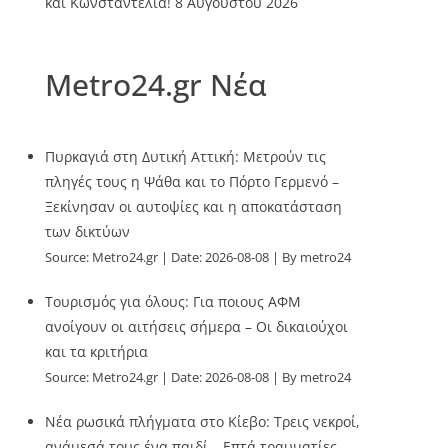
και Κωνσταντέλια!
8 Αυγούστου 2026
Metro24.gr Νέα
Πυρκαγιά στη Δυτική Αττική: Μετρούν τις
πληγές τους η Ψάθα και το Πόρτο Γερμενό –
Ξεκίνησαν οι αυτοψίες και η αποκατάσταση
των δικτύων
Source:
Metro24.gr
Date: 2026-08-08
By metro24
Τουρισμός για όλους: Για ποιους ΑΦΜ
ανοίγουν οι αιτήσεις σήμερα – Οι δικαιούχοι
και τα κριτήρια
Source:
Metro24.gr
Date: 2026-08-08
By metro24
Νέα ρωσικά πλήγματα στο Κίεβο: Τρεις νεκροί,
ανάμεσά τους ένα παιδί – Επτά τραυματίες