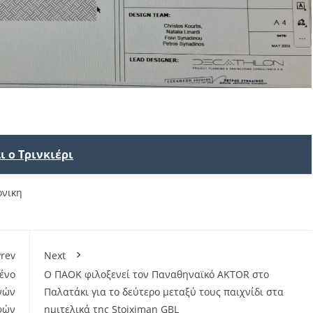
 ο Τρινκιέρι
νικη
rev
Next
ένο
Ο ΠΑΟΚ φιλοξενεί τον Παναθηναϊκό ΑΚΤΟR στο
νών
Παλατάκι για το δεύτερο μεταξύ τους παιχνίδι στα
φών
ημιτελικά της Stoiximan GBL