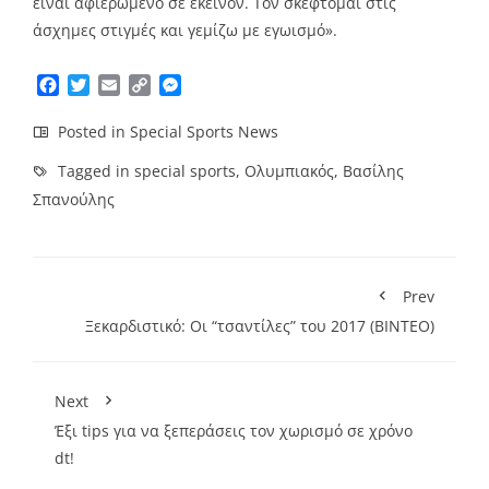
είναι αφιερωμένο σε εκείνον. Τον σκέφτομαι στις
άσχημες στιγμές και γεμίζω με εγωισμό».
Facebook
Twitter
Email
Copy
Messenger
Link
Posted in
Special Sports News
Tagged in
special sports
,
Ολυμπιακός
,
Βασίλης
Σπανούλης
Prev
Ξεκαρδιστικό: Οι “τσαντίλες” του 2017 (ΒΙΝΤΕΟ)
Next
Έξι tips για να ξεπεράσεις τον χωρισμό σε χρόνο
dt!