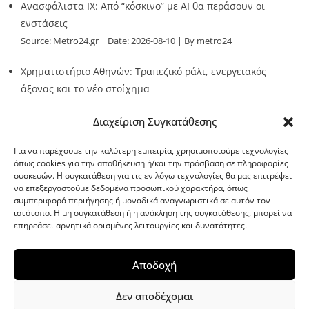
Ανασφάλιστα ΙΧ: Από “κόσκινο” με AI θα περάσουν οι
ενστάσεις
Source:
Metro24.gr
Date: 2026-08-10
By metro24
Χρηματιστήριο Αθηνών: Τραπεζικό ράλι, ενεργειακός
άξονας και το νέο στοίχημα
Source:
Metro24.gr
Date: 2026-08-10
By metro24
Διαχείριση Συγκατάθεσης
Για να παρέχουμε την καλύτερη εμπειρία, χρησιμοποιούμε τεχνολογίες
όπως cookies για την αποθήκευση ή/και την πρόσβαση σε πληροφορίες
συσκευών. Η συγκατάθεση για τις εν λόγω τεχνολογίες θα μας επιτρέψει
να επεξεργαστούμε δεδομένα προσωπικού χαρακτήρα, όπως
G-point.gr
συμπεριφορά περιήγησης ή μοναδικά αναγνωριστικά σε αυτόν τον
ιστότοπο. Η μη συγκατάθεση ή η ανάκληση της συγκατάθεσης, μπορεί να
επηρεάσει αρνητικά ορισμένες λειτουργίες και δυνατότητες.
Αποδοχή
Δεν αποδέχομαι