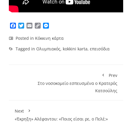
Facebook
Twitter
Email
Copy
Messenger
Link
Posted in
Κόκκινη κάρτα
Tagged in
Ολυμπιακός
,
kokkini karta
,
επεισόδια
Prev
Στο νοσοκομείο εσπευσμένα ο Κρατερός
Κατσούλης
Next
«Έκρηξη» Αλέφαντου: «Ποιος είσαι ρε, ο Πελέ;»