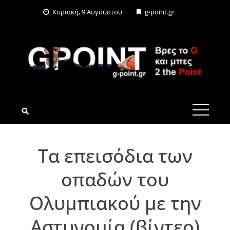
Skip
Κυριακή, 9 Αυγούστου
g-point.gr
to
content
G-POINT.GR
Τα επεισόδια των
οπαδών του
Ολυμπιακού με την
Αστυνομία (βίντεο)