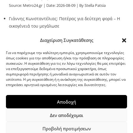
Source:
Metro24.gr
Date: 2026-08-09
By Stella Patsia
Γιάννης Κωνσταντέλιας: Πατέρας για δεύτερη φορά – Η
οικογένειά του μεγάλωσε
Source:
Metro24.gr
Date: 2026-08-09
By metro24
Διαχείριση Συγκατάθεσης
Για να παρέχουμε την καλύτερη εμπειρία, χρησιμοποιούμε τεχνολογίες
όπως cookies για την αποθήκευση ή/και την πρόσβαση σε πληροφορίες
συσκευών. Η συγκατάθεση για τις εν λόγω τεχνολογίες θα μας επιτρέψει
να επεξεργαστούμε δεδομένα προσωπικού χαρακτήρα, όπως
G-point.gr
συμπεριφορά περιήγησης ή μοναδικά αναγνωριστικά σε αυτόν τον
ιστότοπο. Η μη συγκατάθεση ή η ανάκληση της συγκατάθεσης, μπορεί να
επηρεάσει αρνητικά ορισμένες λειτουργίες και δυνατότητες.
Αποδοχή
Δεν αποδέχομαι
Προβολή προτιμήσεων