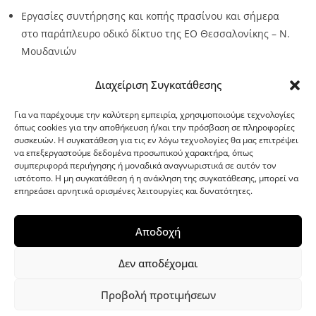
Εργασίες συντήρησης και κοπής πρασίνου και σήμερα
στο παράπλευρο οδικό δίκτυο της ΕΟ Θεσσαλονίκης – Ν.
Μουδανιών
Source:
Metro24.gr
Date: 2026-08-06
By metro24
Διαχείριση Συγκατάθεσης
Για να παρέχουμε την καλύτερη εμπειρία, χρησιμοποιούμε τεχνολογίες
όπως cookies για την αποθήκευση ή/και την πρόσβαση σε πληροφορίες
συσκευών. Η συγκατάθεση για τις εν λόγω τεχνολογίες θα μας επιτρέψει
να επεξεργαστούμε δεδομένα προσωπικού χαρακτήρα, όπως
G-point.gr
συμπεριφορά περιήγησης ή μοναδικά αναγνωριστικά σε αυτόν τον
ιστότοπο. Η μη συγκατάθεση ή η ανάκληση της συγκατάθεσης, μπορεί να
επηρεάσει αρνητικά ορισμένες λειτουργίες και δυνατότητες.
Αποδοχή
Δεν αποδέχομαι
Προβολή προτιμήσεων