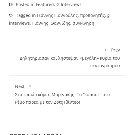
Posted in
Featured
,
G-Interviews
Tagged in
Γιάννης Γιαννούλης
,
προπονητής
,
g-
interviews
,
Γιάννης Ιωαννίδης
,
συγκίνηση
Prev
Δηλητηρίασαν και λήστεψαν «μεγάλη» κυρία του
πενταγράμμου
Next
Στο τσακίρ κέφι ο Mαρινάκης- Τα “έσπασε” στο
Ρέμο παρέα με τον Ζοτς (βίντεο)