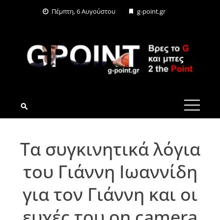
Skip
Πέμπτη, 6 Αυγούστου
g-point.gr
to
content
G-POINT.GR
Τα συγκινητικά λόγια
του Γιάννη Ιωαννίδη
για τον Γιάννη και οι
ευχές του on camera