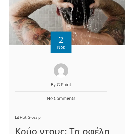
2
Νοέ
By G Point
No Comments
Hot G-ossip
Κρύο ντους: Τα οφέλη