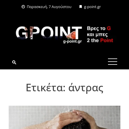
Skip
Παρασκευή, 7 Αυγούστου
g-point.gr
to
content
G-POINT.GR
Ετικέτα:
άντρας