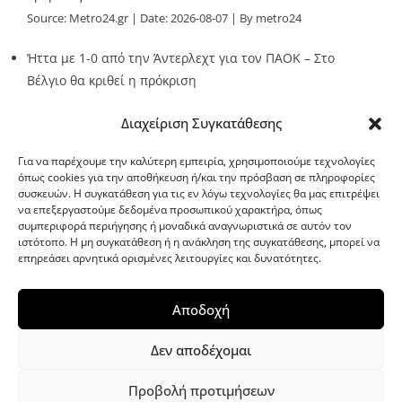
Source:
Metro24.gr
Date: 2026-08-07
By metro24
Ήττα με 1-0 από την Άντερλεχτ για τον ΠΑΟΚ – Στο
Βέλγιο θα κριθεί η πρόκριση
Source:
Metro24.gr
Date: 2026-08-07
By metro24
Διαχείριση Συγκατάθεσης
Για να παρέχουμε την καλύτερη εμπειρία, χρησιμοποιούμε τεχνολογίες
όπως cookies για την αποθήκευση ή/και την πρόσβαση σε πληροφορίες
συσκευών. Η συγκατάθεση για τις εν λόγω τεχνολογίες θα μας επιτρέψει
να επεξεργαστούμε δεδομένα προσωπικού χαρακτήρα, όπως
G-point.gr
συμπεριφορά περιήγησης ή μοναδικά αναγνωριστικά σε αυτόν τον
ιστότοπο. Η μη συγκατάθεση ή η ανάκληση της συγκατάθεσης, μπορεί να
επηρεάσει αρνητικά ορισμένες λειτουργίες και δυνατότητες.
Αποδοχή
Δεν αποδέχομαι
Προβολή προτιμήσεων