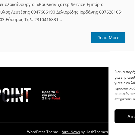
νει ολοκαίνουργιο! «Βουλκανιζατέρ-Service-Εμπόριο
υλος Λευτέρης 6947666190 Δελιορίδης Ιορδάνης 6976281051
03,Εύοσμος Τηλ: 2310416831...
Read More
Για να παρέ
για την απ
για τις εν 
προσωπικού
σε αυτόν το
επηρεάσει α
Απ
WordPress Theme
|
Viral News
by HashThemes