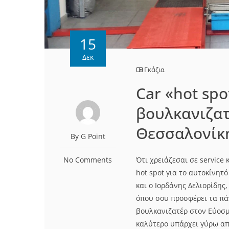
15
Δεκ
Γκάζια
Car «hot spo
βουλκανιζατ
Θεσσαλονίκ
By G Point
No Comments
Ότι χρειάζεσαι σε service 
hot spot για το αυτoκίνητ
και ο Ιορδάνης Δελιορίδη
όπου σου προσφέρει τα πά
βουλκανιζατέρ στον Εύοσμο
καλύτερο υπάρχει γύρω απ