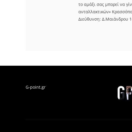
το αμάξι σας μπορεί να γί
ανταλλακτικών» Κρασσόπο
Διεύθυνση: Δ.Μαιάνδρου 1
G-point.gr