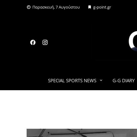
Skip
Παρασκευή, 7 Αυγούστου
g-point.gr
to
content
SPECIAL SPORTS NEWS
G-G DIARY