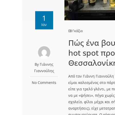
1
Ιαν
Γκάζια
Πώς ένα βου
hot spot πρ
Θεσσαλονίκη
By Γιάννης
Γιαννούλης
Από τον Γιάννη Γιαννούλη
No Comments
είμαι καλεσμένος στο πάρ
είπε για τρελό γλέντι, με 
να με «ψήσει», πήγα χωρίς
σχολείο, φίλοι μέχρι και σ
αναρτήσεις), είχε μετατρα
συμπρωτεύουσα. Ο κόσμος ε