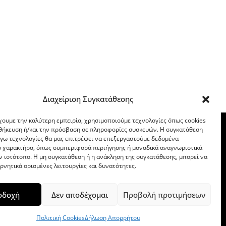
Διαχείριση Συγκατάθεσης
χουμε την καλύτερη εμπειρία, χρησιμοποιούμε τεχνολογίες όπως cookies
οθήκευση ή/και την πρόσβαση σε πληροφορίες συσκευών. Η συγκατάθεση
λόγω τεχνολογίες θα μας επιτρέψει να επεξεργαστούμε δεδομένα
 χαρακτήρα, όπως συμπεριφορά περιήγησης ή μοναδικά αναγνωριστικά
ν ιστότοπο. Η μη συγκατάθεση ή η ανάκληση της συγκατάθεσης, μπορεί να
ρνητικά ορισμένες λειτουργίες και δυνατότητες.
οδοχή
Δεν αποδέχομαι
Προβολή προτιμήσεων
Πολιτική Cookies
Δήλωση Απορρήτου