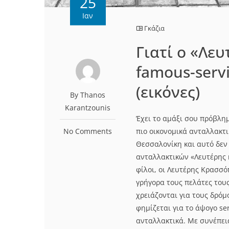
25
Ιαν
Γκάζια
Γιατί ο «Λευ
famous-serv
(εικόνες)
By Thanos
Karantzounis
Έχει το αμάξι σου πρόβλημ
No Comments
πιο οικονομικά ανταλλακτι
Θεσσαλονίκη και αυτό δεν 
ανταλλακτικών «Λευτέρης κ
φίλοι, οι Λευτέρης Κρασσ
γρήγορα τους πελάτες του
χρειάζονται για τους δρό
φημίζεται για το άψογο se
ανταλλακτικά. Με συνέπεια