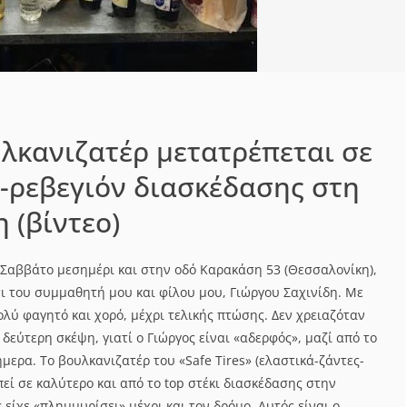
λκανιζατέρ μετατρέπεται σε
ο-ρεβεγιόν διασκέδασης στη
 (βίντεο)
 Σαββάτο μεσημέρι και στην οδό Καρακάση 53 (Θεσσαλονίκη),
τι του συμμαθητή μου και φίλου μου, Γιώργου Σαχινίδη. Με
πολύ φαγητό και χορό, μέχρι τελικής πτώσης. Δεν χρειαζόταν
 δεύτερη σκέψη, γιατί ο Γιώργος είναι «αδερφός», μαζί από το
ήμερα. Το βουλκανιζατέρ του «Safe Tires» (ελαστικά-ζάντες-
πεί σε καλύτερο και από το top στέκι διασκέδασης στην
ίχε «πλημμυρίσει» μέχρι και τον δρόμο. Αυτός είναι ο