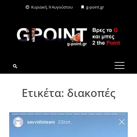
Skip
Κυριακή, 9 Αυγούστου
g-point.gr
to
content
G-POINT.GR
Ετικέτα:
διακοπές