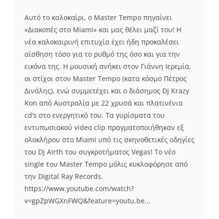
Αυτό το καλοκαίρι, ο Master Tempo πηγαίνει
«Διακοπές στο Miami» και μας θέλει μαζί του! Η
νέα καλοκαιρινή επιτυχία έχει ήδη προκαλέσει
αίσθηση τόσο για το ρυθμό της όσο και για την
εικόνα της. Η μουσική ανήκει στον Γιάννη Ιερεμία,
οι στίχοι στον Master Tempo (κατα κόσμο Πέτρος
Δινάλης), ενώ συμμετέχει και ο διάσημος Dj Krazy
Kon από Αυστραλία με 22 χρυσά και πλατινένια
cd’s στο ενεργητικό του. Τα γυρίσματα του
εντυπωσιακού video clip πραγματοποιήθηκαν εξ
ολοκλήρου στο Miami υπό τις σκηνοθετικές οδηγίες
του Dj Airth του συγκροτήματος Vegas! Το νέο
single του Master Tempo μόλις κυκλοφόρησε από
την Digital Ray Records.
https://www.youtube.com/watch?
v=gpZpWGXnFWQ&feature=youtu.be...