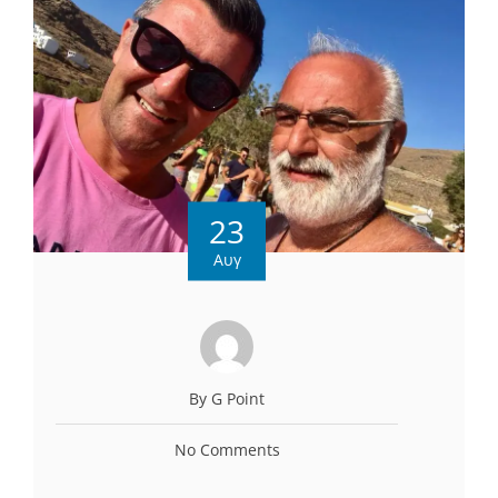
23
Αυγ
By G Point
No Comments