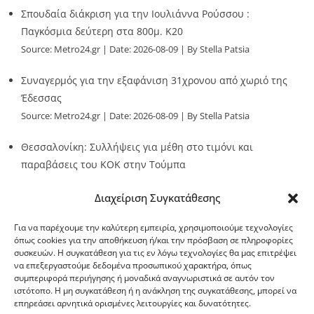
Σπουδαία διάκριση για την Ιουλιάννα Ρούσσου :
Παγκόσμια δεύτερη στα 800μ. Κ20
Source:
Metro24.gr
Date: 2026-08-09
By Stella Patsia
Συναγερμός για την εξαφάνιση 31χρονου από χωριό της
Έδεσσας
Source:
Metro24.gr
Date: 2026-08-09
By Stella Patsia
Θεσσαλονίκη: Συλλήψεις για μέθη στο τιμόνι και
παραβάσεις του ΚΟΚ στην Τούμπα
Source:
Metro24.gr
Date: 2026-08-09
By metro24
Διαχείριση Συγκατάθεσης
Για να παρέχουμε την καλύτερη εμπειρία, χρησιμοποιούμε τεχνολογίες
όπως cookies για την αποθήκευση ή/και την πρόσβαση σε πληροφορίες
συσκευών. Η συγκατάθεση για τις εν λόγω τεχνολογίες θα μας επιτρέψει
να επεξεργαστούμε δεδομένα προσωπικού χαρακτήρα, όπως
G-point.gr
συμπεριφορά περιήγησης ή μοναδικά αναγνωριστικά σε αυτόν τον
ιστότοπο. Η μη συγκατάθεση ή η ανάκληση της συγκατάθεσης, μπορεί να
επηρεάσει αρνητικά ορισμένες λειτουργίες και δυνατότητες.