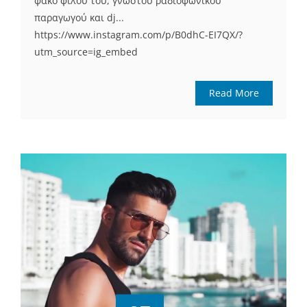
φακό φίλου του, γνωστού ραδιοφωνικού
παραγωγού και dj...
https://www.instagram.com/p/B0dhC-EI7QX/?
utm_source=ig_embed
Read More