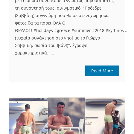
με το οποίο συνόδευσε ο γνωστός παρουσιαστής
τη συνάντησή τους, αινιγματικό. "Πρόεδρε
(Σαββίδη) συγγνώμη που θα σε στενοχωρήσω...
φέτος θα τα πάρει ΟΛΑ Ο
ΘΡΥΛΟΣ! #holidays #greece #summer #2018 #kythnos ...
(τυχαία συνάντηση στο νησί με το Γιώργο
Σαββίδη, σωσία του Ιβάν!)", έγραψε
χαρακτηριστικά. ...
Read More