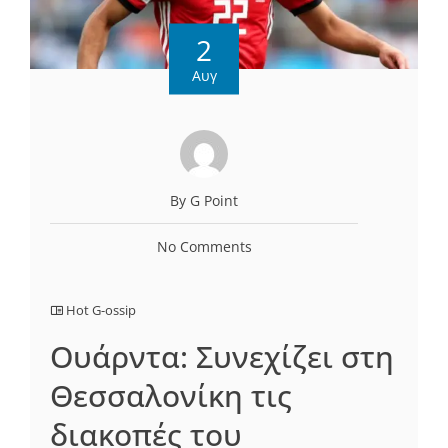
2
Αυγ
By G Point
No Comments
Hot G-ossip
Ουάρντα: Συνεχίζει στη
Θεσσαλονίκη τις
διακοπές του