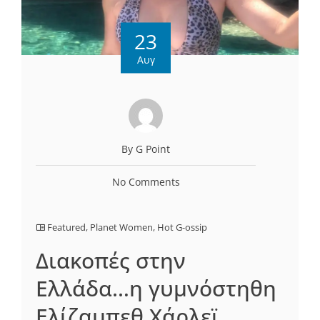
23
Αυγ
By G Point
No Comments
Featured
,
Planet Women
,
Hot G-ossip
Διακοπές στην
Ελλάδα…η γυμνόστηθη
Ελίζαμπεθ Χάρλεϊ