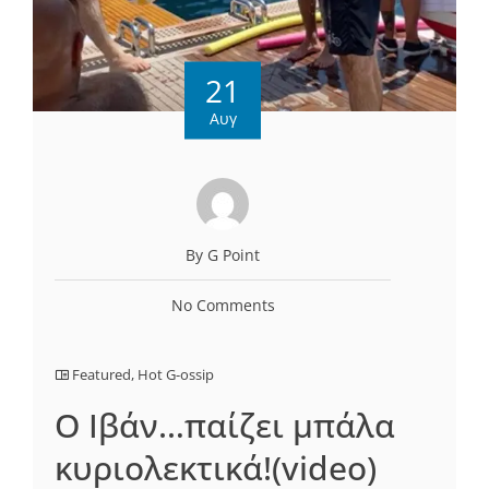
21
Αυγ
By G Point
No Comments
Featured
,
Hot G-ossip
O Ιβάν…παίζει μπάλα
κυριολεκτικά!(video)