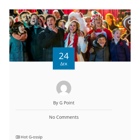
24
Δεκ
By G Point
No Comments
Hot G-ossip