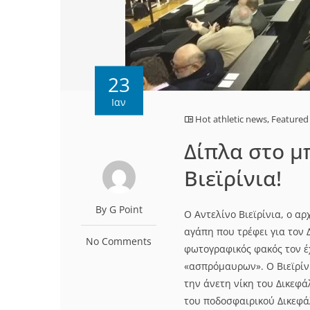
23
Ιαν
Hot athletic news
,
Featured
Δίπλα στο 
Βιεϊρίνια!
By G Point
Ο Αντελίνο Βιεϊρίνια, ο 
αγάπη που τρέφει για τον 
No Comments
φωτογραφικός φακός τον έ
«ασπρόμαυρων». Ο Βιεϊρίν
την άνετη νίκη του Δικεφά
του ποδοσφαιρικού Δικεφάλο