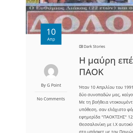
10
Απρ
Dark Stories
H μαύρη επέ
ΠΑΟΚ
By G Point
Ήταν 10 Απριλίου του 199
δύο συνοπαδών μας, καίγο
No Comments
Με τη βοήθεια ντοκουμέντ
υπόθεση, σαν ελάχιστο φό
εφημερίδα "ΠΑΟΚΤΣΗΣ" 12/
Θεσσαλονίκη με Ι.Χ αυτοκ
στο μπάσκετ με τον Πανιών