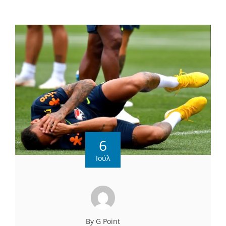
6
Ιούλ
By G Point