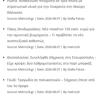
Ρωσία: Ανακοίνωσε πλήγματα σε τρία πλοία με
στρατιωτικό υλικό για την Ουκρανία στη Μαύρη
Θάλασσα
Source:
Metro24.gr
Date: 2026-08-07
By Stella Patsia
Τάκης Θεοδωρικάκος: Νέο «πακέτο» 150 εκατ. ευρώ για
την αμυντική βιομηχανία – Τι προβλέπει το νέο
αναπτυξιακό καθεστώς
Source:
Metro24.gr
Date: 2026-08-07
By metro24
Θεσσαλονίκη: Συνελήφθη 69χρονος στη Σταυρούπολη –
Είχε κρύψει δύο λαθρομετανάστες στο πορτ μπαγκάζ
Source:
Metro24.gr
Date: 2026-08-07
By Stella Patsia
Γουδί: Τραγωδία σε πολυκατοικία – 53χρονη έπεσε από
τον 5ο όροφο
Source:
Metro24.gr
Date: 2026-08-07
By metro24