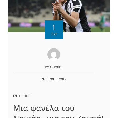
1
Οκτ
By G Point
No Comments
Football
Μια φανέλα του