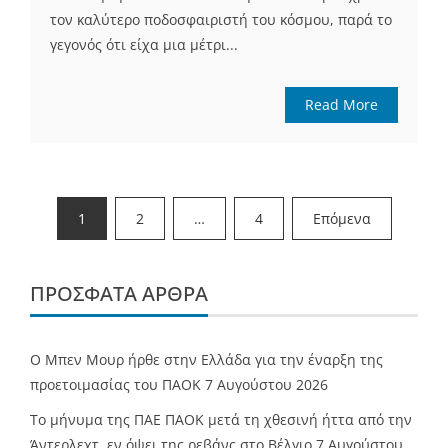
τον καλύτερο ποδοσφαιριστή του κόσμου, παρά το
γεγονός ότι είχα μια μέτρι...
Read More
Σελιδοποίηση
1
2
…
4
Επόμενα
άρθρων
ΠΡΌΣΦΑΤΑ ΆΡΘΡΑ
O Mπεν Μουρ ήρθε στην Ελλάδα για την έναρξη της
προετοιμασίας του ΠΑΟΚ
7 Αυγούστου 2026
Το μήνυμα της ΠΑΕ ΠΑΟΚ μετά τη χθεσινή ήττα από την
Άντερλεχτ, εν όψει της ρεβάνς στο Βέλγιο
7 Αυγούστου