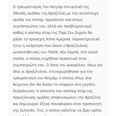
Ο τραυματισμός του Νεϊμάρ στο φιλικό της
Εθνικής ομάδας της Βραζιλίας με την αντίστοιχη
ομάδα του Κατάρ, προκάλεσε σοκ στους
συμπατριώτες του, αλλά και προβληματισμό,
καθώς ο σούπερ σταρ της Παρί Σεν Ζερμέν θα
χάσει το προσεχές Κόπα Αμέρικα. Χαρακτηριστική
ήταν η ανάρτηση που έκανε ο Βραζιλιάνος
μεσοεπιθετικός του ΠΑΟΚ, Λέο Ζαμπά, στα social
media, ο οποίος ευχήθηκε περαστικά στον
συμπατριώτη του. Ο άσος του Δικεφάλου, όπως και
όλοι οι Βραζιλιάνοι, στεναχωρήθηκαν για τον
τραυματισμό του Νεϊμάρ, ο οποίος όπως όλα
δείχνουν δεν θα δώσει το «παρών» στη μεγάλη
διοργάνωση. Η απουσία του σούπερ σταρ της
παριζιάνικης ομάδας αποδυναμώνει την Βραζιλία
και δημιουργεί έξτρα πονοκέφαλο στον προπονητή
της Σελεσάο, Τίτε, ο οποίος καλείται να βρει τρόπο