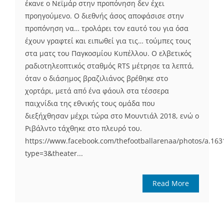
έκανε ο Νεϊμάρ στην προπόνηση δεν έχει
προηγούμενο. Ο διεθνής άσος αποφάσισε στην
προπόνηση να… τρολάρει τον εαυτό του για όσα
έχουν γραφτεί και ειπωθεί για τις… τούμπες τους
στα ματς του Παγκοσμίου Κυπέλλου. Ο ελβετικός
ραδιοτηλεοπτικός σταθμός RTS μέτρησε τα λεπτά,
όταν ο διάσημος βραζιλιάνος βρέθηκε στο
χορτάρι, μετά από ένα φάουλ στα τέσσερα
παιχνίδια της εθνικής τους ομάδα που
διεξήχθησαν μέχρι τώρα στο Μουντιάλ 2018, ενώ ο
Ριβάλντο τάχθηκε στο πλευρό του.
https://www.facebook.com/thefootballarenaa/photos/a.1
type=3&theater...
Read More