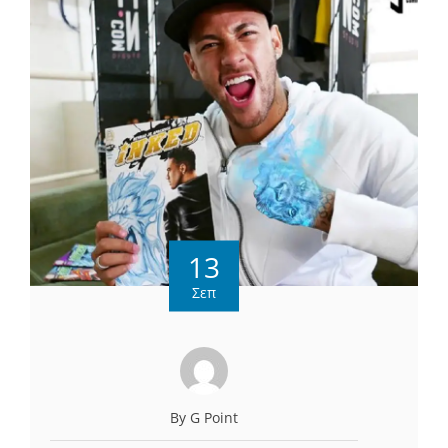
13
Σεπ
By G Point