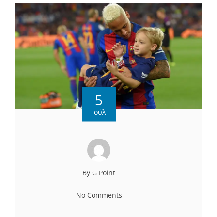
5
Ιούλ
By G Point
No Comments