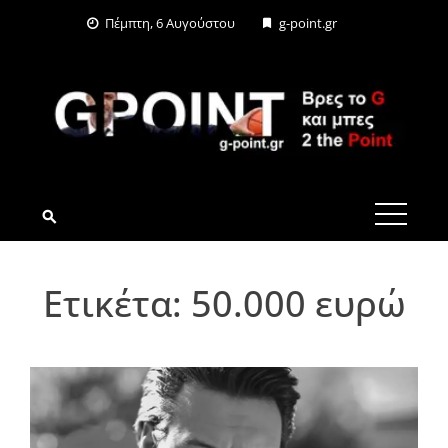
Skip
Πέμπτη, 6 Αυγούστου
g-point.gr
to
content
G-POINT.GR
Ετικέτα:
50.000 ευρώ