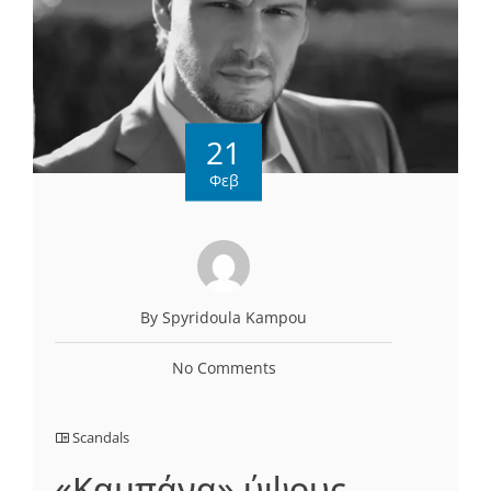
21
Φεβ
By Spyridoula Kampou
No Comments
Scandals
«Καμπάνα» ύψους