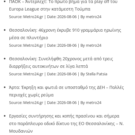
ΠΑΟΚ – Άντερλεχτ: Το πρώτο βήμα για τα play off του
Europa League στην κατάμεστη Τούμπα
Source:
Metro24.gr
Date: 2026-08-06
By metro24
Θεσσαλονίκη: 46χρονη έκρυβε 910 γραμμάρια ηρωίνης
μέσα σε πλυντήριο
Source:
Metro24.gr
Date: 2026-08-06
By metro24
Θεσσαλονίκη: Συνελήφθη 20χρονος μετά από τρεις
διαρρήξεις αυτοκινήτων σε λίγα λεπτά
Source:
Metro24.gr
Date: 2026-08-06
By Stella Patsia
Άρτα: Έκρηξη και φωτιά σε υποσταθμό της ΔΕΗ – Πολλές
περιοχές χωρίς ρεύμα
Source:
Metro24.gr
Date: 2026-08-06
By metro24
Εργασίες συντήρησης και κοπής πρασίνου και σήμερα
στο παράπλευρο οδικό δίκτυο της ΕΟ Θεσσαλονίκης – Ν.
Μουδανιών