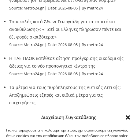
γνωμοδότηση επιβεβαιώνει ότι όλα έγιναν νόμιμα»
Source:
Metro24.gr
Date: 2026-08-05
By metro24
Τσουκαλάς κατά Άδωνι Γεωργιάδη για τα «σπιτάκια
ανακύκλωσης»: «Γιατί οι Έλληνες πλήρωσαν πέντε και
έξι φορές ακριβότερα;»
Source:
Metro24.gr
Date: 2026-08-05
By metro24
Η ΠΑΕ ΠΑΟΚ κατέθεσε αίτηση προέγκρισης οικοδομικής
άδειας για το νέο προπονητικό κέντρο της
Source:
Metro24.gr
Date: 2026-08-05
By metro24
Τα μέτρα για τους πυρόπληκτους της Δυτικής Αττικής:
Αποζημιώσεις εξπρές και ειδικά μέτρα για τις
επιχειρήσεις
Source:
Metro24.gr
Date: 2026-08-05
By metro24
Διαχείριση Συγκατάθεσης
Για να παρέχουμε την καλύτερη εμπειρία, χρησιμοποιούμε τεχνολογίες
όπως cookies για την αποθήκευση ή/και την πρόσβαση σε πληροφορίες