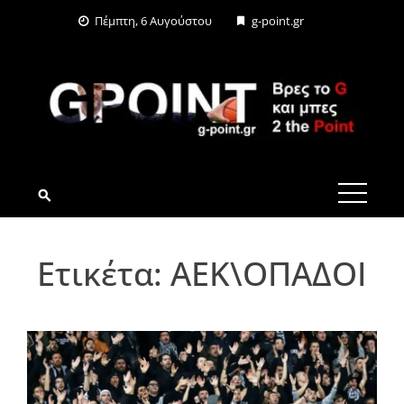
Skip
Πέμπτη, 6 Αυγούστου
g-point.gr
to
content
G-POINT.GR
Ετικέτα:
ΑΕΚ\ΟΠΑΔΟΙ