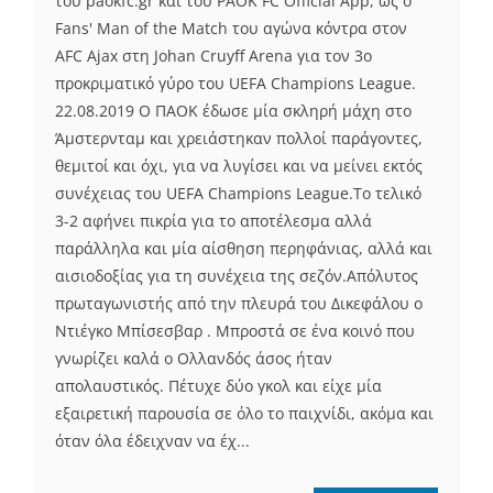
του paokfc.gr και του PAOK FC Official App, ως ο
Fans' Man of the Match του αγώνα κόντρα στον
AFC Ajax στη Johan Cruyff Arena για τον 3ο
προκριματικό γύρο του UEFA Champions League.
22.08.2019 Ο ΠΑΟΚ έδωσε μία σκληρή μάχη στο
Άμστερνταμ και χρειάστηκαν πολλοί παράγοντες,
θεμιτοί και όχι, για να λυγίσει και να μείνει εκτός
συνέχειας του UEFA Champions League.Το τελικό
3-2 αφήνει πικρία για το αποτέλεσμα αλλά
παράλληλα και μία αίσθηση περηφάνιας, αλλά και
αισιοδοξίας για τη συνέχεια της σεζόν.Απόλυτος
πρωταγωνιστής από την πλευρά του Δικεφάλου ο
Ντιέγκο Μπίσεσβαρ . Μπροστά σε ένα κοινό που
γνωρίζει καλά ο Ολλανδός άσος ήταν
απολαυστικός. Πέτυχε δύο γκολ και είχε μία
εξαιρετική παρουσία σε όλο το παιχνίδι, ακόμα και
όταν όλα έδειχναν να έχ...