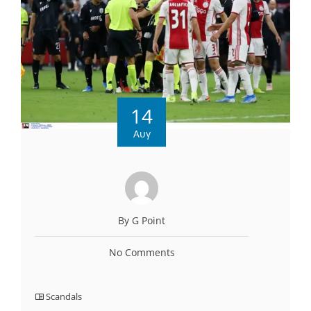
14
Αυγ
By G Point
No Comments
Scandals