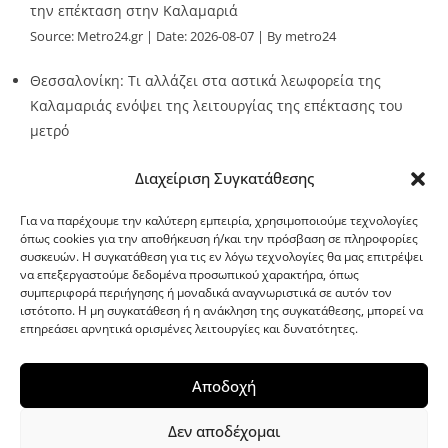
την επέκταση στην Καλαμαριά
Source:
Metro24.gr
Date: 2026-08-07
By metro24
Θεσσαλονίκη: Τι αλλάζει στα αστικά λεωφορεία της
Καλαμαριάς ενόψει της λειτουργίας της επέκτασης του
μετρό
Source:
Metro24.gr
Date: 2026-08-07
By metro24
Διαχείριση Συγκατάθεσης
Για να παρέχουμε την καλύτερη εμπειρία, χρησιμοποιούμε τεχνολογίες
όπως cookies για την αποθήκευση ή/και την πρόσβαση σε πληροφορίες
συσκευών. Η συγκατάθεση για τις εν λόγω τεχνολογίες θα μας επιτρέψει
να επεξεργαστούμε δεδομένα προσωπικού χαρακτήρα, όπως
G-point.gr
συμπεριφορά περιήγησης ή μοναδικά αναγνωριστικά σε αυτόν τον
ιστότοπο. Η μη συγκατάθεση ή η ανάκληση της συγκατάθεσης, μπορεί να
επηρεάσει αρνητικά ορισμένες λειτουργίες και δυνατότητες.
Αποδοχή
Δεν αποδέχομαι