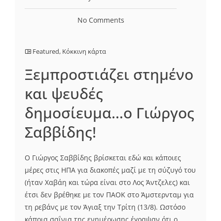
No Comments
Featured
,
Κόκκινη κάρτα
Ξεμπροστιάζει στημένο
και ψευδές
δημοσίευμα…ο Γιώργος
Σαββίδης!
Ο Γιώργος Σαββίδης βρίσκεται εδώ και κάποιες
μέρες στις ΗΠΑ για διακοπές μαζί με τη σύζυγό του
(ήταν Χαβάη και τώρα είναι στο Λος Άντζελες) και
έτσι δεν βρέθηκε με τον ΠΑΟΚ στο Άμστερνταμ για
τη ρεβάνς με τον Άγιαξ την Τρίτη (13/8). Ωστόσο
κάποια σαΐνια της ενημέρωσης έγραψαν ότι ο