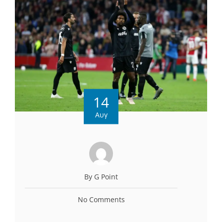
14
Αυγ
By G Point
No Comments