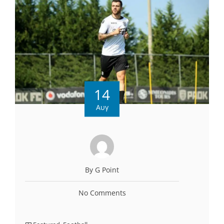
14
Αυγ
By G Point
No Comments