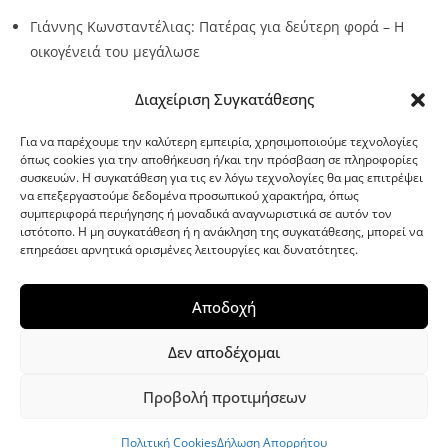
Γιάννης Κωνσταντέλιας: Πατέρας για δεύτερη φορά – Η
οικογένειά του μεγάλωσε
Source:
Metro24.gr
Date: 2026-08-09
By metro24
Διαχείριση Συγκατάθεσης
Για να παρέχουμε την καλύτερη εμπειρία, χρησιμοποιούμε τεχνολογίες
όπως cookies για την αποθήκευση ή/και την πρόσβαση σε πληροφορίες
συσκευών. Η συγκατάθεση για τις εν λόγω τεχνολογίες θα μας επιτρέψει
να επεξεργαστούμε δεδομένα προσωπικού χαρακτήρα, όπως
G-point.gr
συμπεριφορά περιήγησης ή μοναδικά αναγνωριστικά σε αυτόν τον
ιστότοπο. Η μη συγκατάθεση ή η ανάκληση της συγκατάθεσης, μπορεί να
επηρεάσει αρνητικά ορισμένες λειτουργίες και δυνατότητες.
Αποδοχή
Δεν αποδέχομαι
Προβολή προτιμήσεων
WordPress Theme
|
Viral News
by HashThemes
Πολιτική Cookies
Δήλωση Απορρήτου