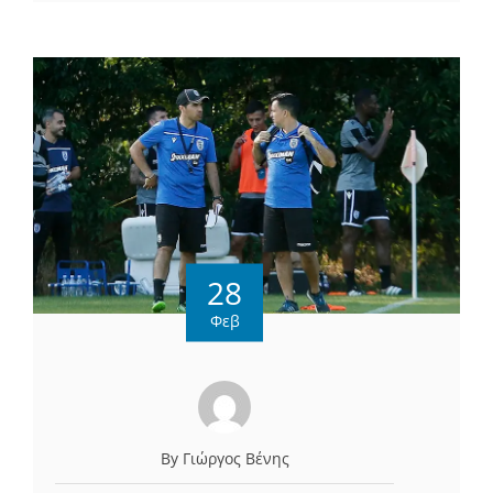
28
Φεβ
By Γιώργος Βένης