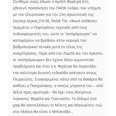
Σύνθημα νίκης έδωσε ο Αμπέλ Φερέιρα στη
χθεσινή προπόνηση του ΠΑΟΚ ενόψει του ντέρμπι
με τον Ολυμπιακό για την 25η αγωνιστική της
Σούπερ Λίγκας (19:30, PAOK TV). «Φουλ επίθεση»
περιμένει ο Πορτογάλος τεχνικός από τους
ποδοσφαιριστές του, ώστε οι "ασπρόμαυροι" να
καταφέρουν να βρεθούν στην κορυφή του
βαθμολογικού πίνακα μετά το τέλος της
αναμέτρησης. Πέρα από τον Ζαμπά και τον Κρέσπο,
οι «ασπρόμαυροι» δεν έχουν άλλα αγωνιστικά
προβλήματα και έτσι ο κ. Φερέιρα θα παρατάξει
την καλύτερη δυνατή ενδεκάδα απέναντι στους
Πειραιώτες. Συγκεκριμένα, κάτω από τα δοκάρια θα
καθίσει ο Πασχαλάκης, ο οποίος μπροστά του – από
δεξιά προς αριστερά – θα έχει τους Βιεϊρίνια,
Ίνγκασον, Βαρέλα και Γιαννούλη. Το δίδυμο στα
χαφ θα αποτελέσουν οι Μίσιτς και Μαουρίσιο, ενώ
στα πλάγια θα είναι ο Μπίσεσβα...