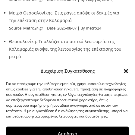
Μετρό Θεσσαλονίκης: Στις ράγες απόψε οι δοκιμές για
την επέκταση στην Καλαμαριά
Source:
Metro24.gr
Date: 2026-08-07
By metro24
Θεσσαλονίκη: Τι αλλάζει στα αστικά λεωφορεία της
Καλαμαριάς ενόψει της λειτουργίας της επέκτασης του
μετρό
Source:
Metro24.gr
Date: 2026-08-07
By metro24
Διαχείριση Συγκατάθεσης
Για να παρέχουμε την καλύτερη εμπειρία, χρησιμοποιούμε τεχνολογίες
όπως cookies για την αποθήκευση ή/και την πρόσβαση σε πληροφορίες
συσκευών. Η συγκατάθεση για τις εν λόγω τεχνολογίες θα μας επιτρέψει
να επεξεργαστούμε δεδομένα προσωπικού χαρακτήρα, όπως
G-point.gr
συμπεριφορά περιήγησης ή μοναδικά αναγνωριστικά σε αυτόν τον
ιστότοπο. Η μη συγκατάθεση ή η ανάκληση της συγκατάθεσης, μπορεί να
επηρεάσει αρνητικά ορισμένες λειτουργίες και δυνατότητες.
Αποδοχή