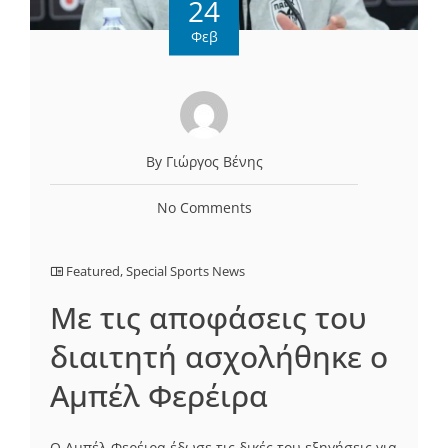
24
Φεβ
By Γιώργος Βένης
No Comments
Featured
,
Special Sports News
Με τις αποφάσεις του
διαιτητή ασχολήθηκε ο
Αμπέλ Φερέιρα
Ο Αμπέλ Φερέιρα έδωσε τις δικές του εξηγήσεις για