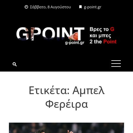
Skip
Σάββατο, 8 Αυγούστου
g-point.gr
to
content
G-POINT.GR
Ετικέτα:
Αμπελ
Φερέιρα