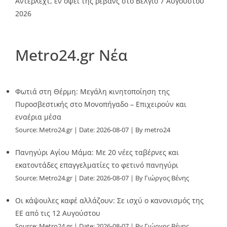
Άντερλεχτ, εν όψει της ρεβάνς στο Βέλγιο
7 Αυγούστου
2026
Metro24.gr Νέα
Φωτιά στη Θέρμη: Μεγάλη κινητοποίηση της
Πυροσβεστικής στο Μονοπήγαδο – Επιχειρούν και
εναέρια μέσα
Source:
Metro24.gr
Date: 2026-08-07
By metro24
Πανηγύρι Αγίου Μάμα: Με 20 νέες ταβέρνες και
εκατοντάδες επαγγελματίες το φετινό πανηγύρι
Source:
Metro24.gr
Date: 2026-08-07
By Γιώργος Βένης
Οι κάψουλες καφέ αλλάζουν: Σε ισχύ ο κανονισμός της
ΕΕ από τις 12 Αυγούστου
Source:
Metro24.gr
Date: 2026-08-07
By Γιώργος Βένης