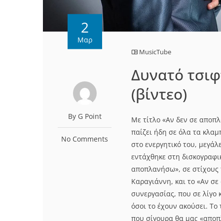
2
Μαρ
MusicTube
Δυνατό τσιφ
(βίντεο)
By G Point
Με τίτλο «Αν δεν σε αποπλ
παίζει ήδη σε όλα τα κλαμ
No Comments
στο ενεργητικό του, μεγάλ
εντάχθηκε στη δισκογραφικ
αποπλανήσω», σε στίχους 
Καραγιάννη, και το «Αν σε
συνεργασίας, που σε λίγο 
όσοι το έχουν ακούσει. Το
που σίγουρα θα μας «αποπ