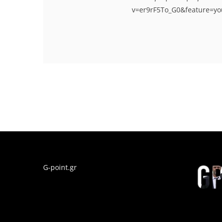
v=er9rF5To_G0&feature=yo
G-point.gr