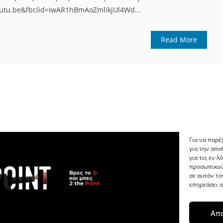
utu.be&fbclid=IwAR1hBmAoZmlikjUl4Wd...
Read More
Για να παρέ
για την απ
για τις εν 
προσωπικού
σε αυτόν το
επηρεάσει α
Απ