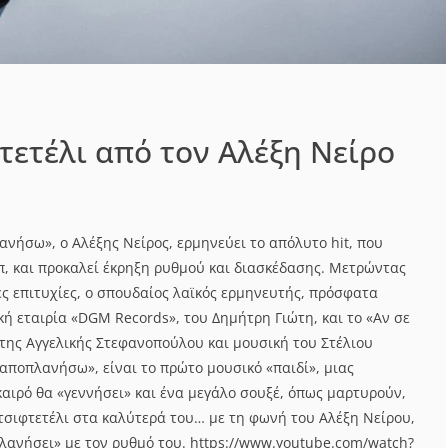
τετέλι από τον Αλέξη Νείρο
ανήσω», ο Αλέξης Νείρος, ερμηνεύει το απόλυτο hit, που
π, και προκαλεί έκρηξη ρυθμού και διασκέδασης. Μετρώντας
ες επιτυχίες, ο σπουδαίος λαϊκός ερμηνευτής, πρόσφατα
ή εταιρία «DGM Records», του Δημήτρη Γιώτη, και το «Αν σε
της Αγγελικής Στεφανοπούλου και μουσική του Στέλιου
 αποπλανήσω», είναι το πρώτο μουσικό «παιδί», μιας
καιρό θα «γεννήσει» και ένα μεγάλο σουξέ, όπως μαρτυρούν,
 τσιφτετέλι στα καλύτερά του… με τη φωνή του Αλέξη Νείρου,
λανήσει» με τον ρυθμό του. https://www.youtube.com/watch?