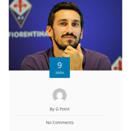
9
Ιούν
By G Point
No Comments