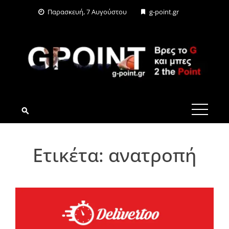
Skip
Παρασκευή, 7 Αυγούστου
g-point.gr
to
content
G-POINT.GR
Ετικέτα:
ανατροπή