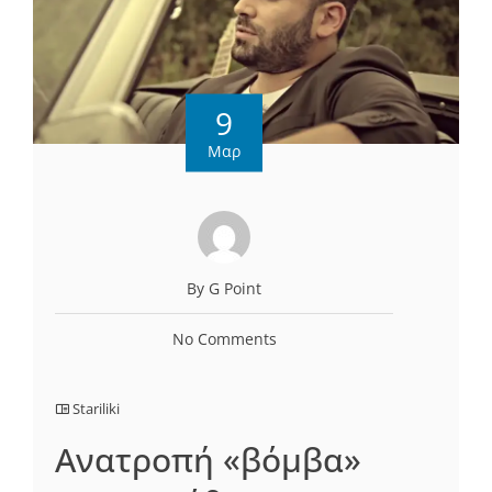
9
Μαρ
By G Point
No Comments
Stariliki
Ανατροπή «βόμβα»