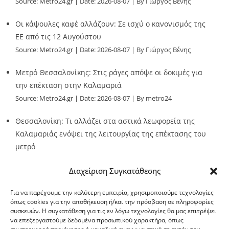
Source:
Metro24.gr
Date: 2026-08-07
By Γιώργος Βένης
Οι κάψουλες καφέ αλλάζουν: Σε ισχύ ο κανονισμός της
ΕΕ από τις 12 Αυγούστου
Source:
Metro24.gr
Date: 2026-08-07
By Γιώργος Βένης
Μετρό Θεσσαλονίκης: Στις ράγες απόψε οι δοκιμές για
την επέκταση στην Καλαμαριά
Source:
Metro24.gr
Date: 2026-08-07
By metro24
Θεσσαλονίκη: Τι αλλάζει στα αστικά λεωφορεία της
Καλαμαριάς ενόψει της λειτουργίας της επέκτασης του
μετρό
Source:
Metro24.gr
Date: 2026-08-07
By metro24
Διαχείριση Συγκατάθεσης
Για να παρέχουμε την καλύτερη εμπειρία, χρησιμοποιούμε τεχνολογίες
όπως cookies για την αποθήκευση ή/και την πρόσβαση σε πληροφορίες
συσκευών. Η συγκατάθεση για τις εν λόγω τεχνολογίες θα μας επιτρέψει
να επεξεργαστούμε δεδομένα προσωπικού χαρακτήρα, όπως
G-point.gr