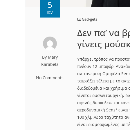
5
Ιαν
Gad-gets
Δεν πα’ να β
γίνεις μούσ
By Mary
Υπάρχει τρόπος να προστατ
Karabela
πνέουν 12 μποφόρ. Ανακάλ
αντιανεμική Ομπρέλα Senz
No Comments
ταιριάζει τέλεια με το αντ
διαδεδομένα και χρήσιμα 
γίνεται δυσλειτουργική, δ
αφενός δυσκολεύεται κανεί
αεροδυναμική Senz° είναι
100 χλμ./ώρα ταχύτητα ανέ
είναι διαμορφωμένος με τέ