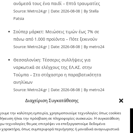
ανάμεσά τους ένα παιδί – Επτά τραυματίες
Source:
Metro24.gr
Date: 2026-08-08
By Stella
Patsia
Σούπερ μάρκετ: Μειώσεις τιμών έως 7% σε
πάνω από 1.000 προϊόντα – Πότε ξεκινούν
Source:
Metro24.gr
Date: 2026-08-08
By metro24
Θεσσαλονίκη: Τέσσερις συλλήψεις για
ναρκωτικά σε ελέγχους της ΕΛ.ΑΣ. στην
Τούμπα – Στο στόχαστρο η παραβατικότητα
ανηλίκων
Source:
Metro24.gr
Date: 2026-08-08
By metro24
Διαχείριση Συγκατάθεσης
χουμε την καλύτερη εμπειρία, χρησιμοποιούμε τεχνολογίες όπως cookies
οθήκευση ή/και την πρόσβαση σε πληροφορίες συσκευών. Η συγκατάθεση
λόγω τεχνολογίες θα μας επιτρέψει να επεξεργαστούμε δεδομένα
 χαρακτήρα, όπως συμπεριφορά περιήγησης ή μοναδικά αναγνωριστικά