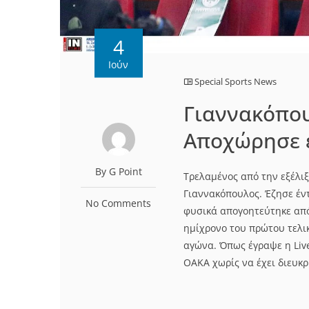
4
Ιούν
Special Sports News
Γιαννακόπουλ
Αποχώρησε έ
By G Point
Τρελαμένος από την εξέλι
Γιαννακόπουλος. Έζησε έν
No Comments
φυσικά απογοητεύτηκε απ
ημίχρονο του πρώτου τελικ
αγώνα. Όπως έγραψε η Live
ΟΑΚΑ χωρίς να έχει διευκρι