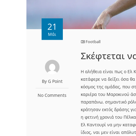
21
Μάι
Football
Σκέφτεται ν
Η αλήθεια είναι πως ο Ελ 
κατάφερε να δείξει όσα θα
By G Point
κόσμος της ομάδας, που στ
καριέρα του Μαροκινού άσ
No Comments
παραπάνω, σημαντικό ρόλο 
κράτησαν εκτός δράσης για
η φετινή χρονιά του Πέλκα
Ελ Καντουρί να μην καταφέ
ίδιος, ναι μεν είναι απόλυ