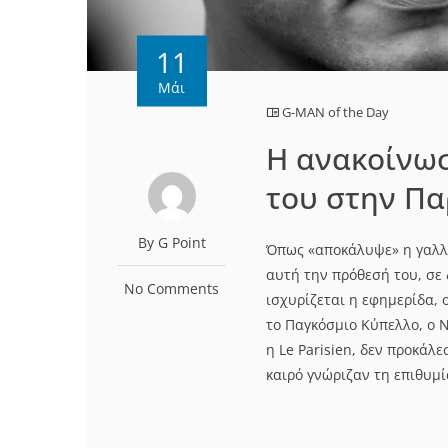
11
Μάι
G-MAN of the Day
Η ανακοίνωσ
του στην Πα
By G Point
Όπως «αποκάλυψε» η γαλλικ
αυτή την πρόθεσή του, σε 
No Comments
ισχυρίζεται η εφημερίδα, 
το Παγκόσμιο Κύπελλο, ο Ν
η Le Parisien, δεν προκάλ
καιρό γνώριζαν τη επιθυμί