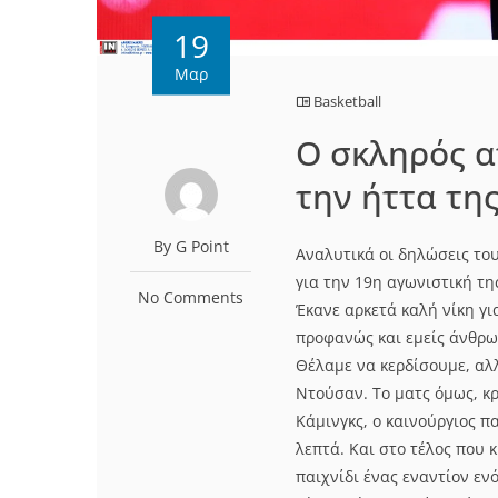
19
Μαρ
Basketball
Ο σκληρός α
την ήττα τη
By G Point
Αναλυτικά οι δηλώσεις το
για την 19η αγωνιστική τη
No Comments
Έκανε αρκετά καλή νίκη γι
προφανώς και εμείς άνθρωπ
Θέλαμε να κερδίσουμε, αλλ
Ντούσαν. Το ματς όμως, κρ
Κάμινγκς, ο καινούργιος π
λεπτά. Και στο τέλος που 
παιχνίδι ένας εναντίον εν