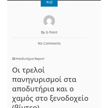
Φεβ
By G Point
No Comments
Αποδυτήρια Report
Οι τρελοί
πανηγυρισμοί στα
αποδυτήρια και ο
χαμός στο ξενοδοχείο
(βίντεο)