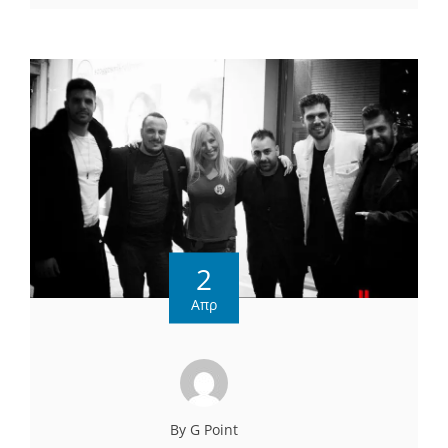
2
Απρ
By G Point