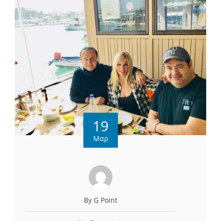
19
Μαρ
By G Point