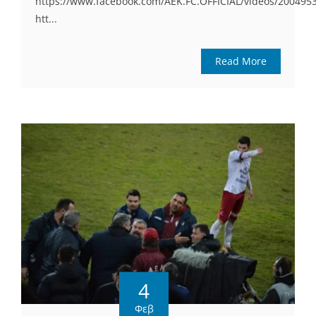
https://www.facebook.com/AEK.FC.OFFICIAL/videos/200495
htt...
Read More
4
Φεβ