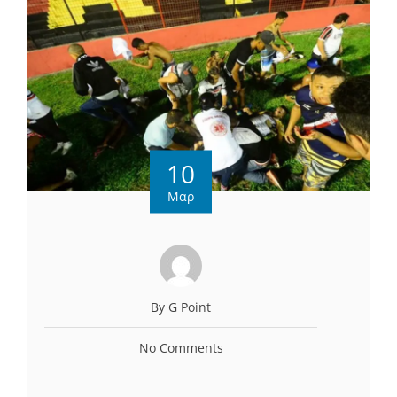
10
Μαρ
By G Point
No Comments