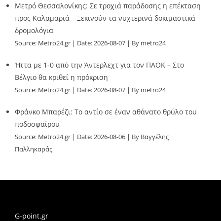
Μετρό Θεσσαλονίκης: Σε τροχιά παράδοσης η επέκταση
προς Καλαμαριά – Ξεκινούν τα νυχτερινά δοκιμαστικά
δρομολόγια
Source:
Metro24.gr
Date: 2026-08-07
By metro24
Ήττα με 1-0 από την Άντερλεχτ για τον ΠΑΟΚ – Στο
Βέλγιο θα κριθεί η πρόκριση
Source:
Metro24.gr
Date: 2026-08-07
By metro24
Φράνκο Μπαρέζι: Το αντίο σε έναν αθάνατο θρύλο του
ποδοσφαίρου
Source:
Metro24.gr
Date: 2026-08-06
By Βαγγέλης
Παλληκαράς
G-point.gr