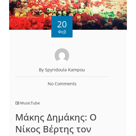
20
Φεβ
By Spyridoula Kampou
No Comments
MusicTube
Μάκης Δημάκης: Ο
Νίκος Βέρτης τον