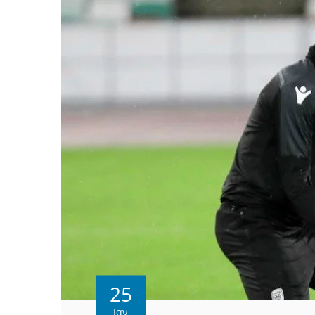
25
Ιαν