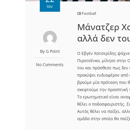
Ιαν
Football
Mάνατζερ Χα
αλλά δεν το
By G Point
Ο Εβγέν Χατσερίδης ψάχνει
Πιροτσένκο, μίλησε στην 
No Comments
του και πρόσθεσε πως δεν 
προκύψει ενδιαφέρον από Γ
βρούμε μία πρόταση που θα
σκεφτούμε την προοπτική 
Το ερωτηματικό είναι ανα
θέλει ο ποδοσφαιριστής. Σ
Αυτός θέλει να παίξει, αλ
ομάδα στην οποία θα παίζε