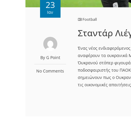
23
Ιαν
Football
Σταντάρ Λιέ
Ένας νέος ενδιαφερόμενος
αναφέρουν τα ουκρανικά Μ
By G Point
Όυκρανού στόπερ φιγουράρ
ποδοσφαιριστής του ΠΑΟΚ 
No Comments
σημειώνουν πως ο Ουκραν
τις οικονομικές απαιτήσει