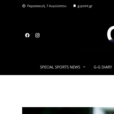
Skip
Παρασκευή, 7 Αυγούστου
g-point.gr
to
content
SPECIAL SPORTS NEWS
G-G DIARY