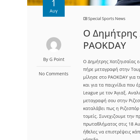
1
Αυγ
Special Sports News
Ο Δημήτρης 
PAOKDAY
By G Point
Ο Δημήτρης Χατζηισαΐας ε
πήρε μεταγραφή στην Τουρκ
No Comments
μίλησε στο PAOKDAY για τ
και για τα παιχνίδια που 
League με τον Άγιαξ. Aναλ
μεταγραφή σου στην Ριζεσ
καταλάβει πως η Ριζεσπόρ
τομείς. Συνεχιζουμε την π
πρωταθλήματος στις 18 Αυ
ήθελες να επιστρέψεις κάπ
γήπεδο...