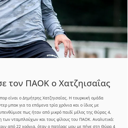
ε τον ΠΑΟΚ ο Χατζηισαΐας
πορ είναι ο Δημήτρης Χατζηισαΐας. Η τουρκική ομάδα
τερ μπακ για τα επόμενα τρία χρόνια και ο ίδιος με
υπενθύμισε πως ήταν από μικρό παιδί μέλος της Θύρας 4,
η των νταμπλούχων και τους φίλους του ΠΑΟΚ. Αναλυτικά:
πριν από 22 χρόνια, όταν ο πατέρας μου με πήγε στη Θύρα 4