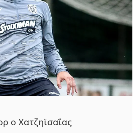
ορ ο Χατζηϊσαΐας