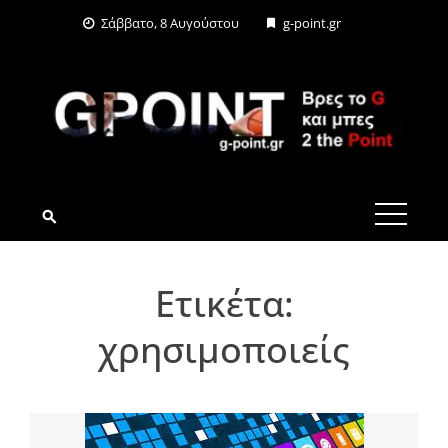
Skip
Σάββατο, 8 Αυγούστου
g-point.gr
to
content
G-POINT.GR
Ετικέτα:
χρησιμοποιείς