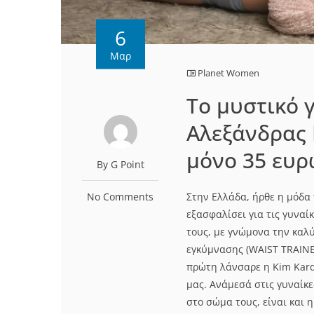
6
Μαρ
Planet Women
Το μυστικό 
Αλεξάνδρας 
μόνο 35 ευρ
By G Point
No Comments
Στην Ελλάδα, ήρθε η μόδα 
εξασφαλίσει για τις γυναί
τους, με γνώμονα την καλύ
εγκύμνασης (WAIST TRAINE
πρώτη λάνσαρε η Kim Karda
μας. Ανάμεσά στις γυναίκ
στο σώμα τους, είναι και 