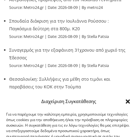
Source:
Metro24.gr
Date: 2026-08-09
By metro24
Σπουδαία διάκριση για την Ιουλιάννα Ρούσσου :
Παγκόσμια δεύτερη στα 800μ. Κ20
Source:
Metro24.gr
Date: 2026-08-09
By Stella Patsia
Συναγερμός για την εξαφάνιση 31χρονου από χωριό της
Έδεσσας
Source:
Metro24.gr
Date: 2026-08-09
By Stella Patsia
Θεσσαλονίκη: Συλλήψεις για μέθη στο τιμόνι και
παραβάσεις του ΚΟΚ στην Τούμπα
Source:
Metro24.gr
Date: 2026-08-09
By metro24
Διαχείριση Συγκατάθεσης
Για να παρέχουμε την καλύτερη εμπειρία, χρησιμοποιούμε τεχνολογίες
όπως cookies για την αποθήκευση ή/και την πρόσβαση σε πληροφορίες
συσκευών. Η συγκατάθεση για τις εν λόγω τεχνολογίες θα μας επιτρέψει
να επεξεργαστούμε δεδομένα προσωπικού χαρακτήρα, όπως
G-point.gr
συμπεριφορά περιήγησης ή μοναδικά αναγνωριστικά σε αυτόν τον