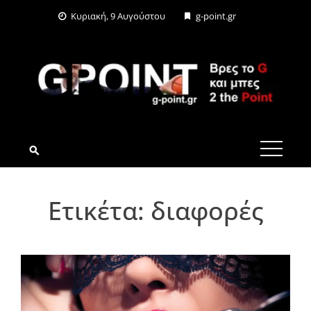
Skip
Κυριακή, 9 Αυγούστου
g-point.gr
to
content
G-POINT.GR
Ετικέτα:
διαφορές