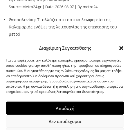
Source:
Metro24.gr
Date: 2026-08-07
By metro24
Θεσσαλονίκη: Τι αλλάζει στα αστικά λεωφορεία της
Καλαμαριάς ενόψει της λειτουργίας της επέκτασης του
μετρό
Source:
Metro24.gr
Date: 2026-08-07
By metro24
Διαχείριση Συγκατάθεσης
Για να παρέχουμε την καλύτερη εμπειρία, χρησιμοποιούμε τεχνολογίες
όπως cookies για την αποθήκευση ή/και την πρόσβαση σε πληροφορίες
συσκευών. Η συγκατάθεση για τις εν λόγω τεχνολογίες θα μας επιτρέψει
να επεξεργαστούμε δεδομένα προσωπικού χαρακτήρα, όπως
G-point.gr
συμπεριφορά περιήγησης ή μοναδικά αναγνωριστικά σε αυτόν τον
ιστότοπο. Η μη συγκατάθεση ή η ανάκληση της συγκατάθεσης, μπορεί να
επηρεάσει αρνητικά ορισμένες λειτουργίες και δυνατότητες.
Αποδοχή
Δεν αποδέχομαι