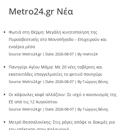
Metro24.gr Νέα
Φωτιά στη Θέρμη: Μεγάλη κινητοποίηση της
Πυροσβεστικής στο Μονοπήγαδο – Επιχειρούν και
εναέρια μέσα
Source:
Metro24.gr
Date: 2026-08-07
By metro24
Πανηγύρι Αγίου Μάμα: Με 20 νέες ταβέρνες και
εκατοντάδες επαγγελματίες το φετινό πανηγύρι
Source:
Metro24.gr
Date: 2026-08-07
By Γιώργος Βένης
Οι κάψουλες καφέ αλλάζουν: Σε ισχύ ο κανονισμός της
ΕΕ από τις 12 Αυγούστου
Source:
Metro24.gr
Date: 2026-08-07
By Γιώργος Βένης
Μετρό Θεσσαλονίκης: Στις ράγες απόψε οι δοκιμές για
την επέκταση στην Καλαμαριά