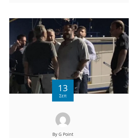
13
Σεπ
By G Point