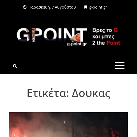
Skip
Παρασκευή, 7 Αυγούστου
g-point.gr
to
content
G-POINT.GR
Ετικέτα:
Δουκας