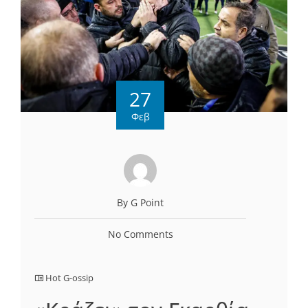
27
Φεβ
By G Point
No Comments
Hot G-ossip