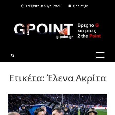
Skip
Σάββατο, 8 Αυγούστου
g-point.gr
to
content
G-POINT.GR
Ετικέτα:
Έλενα Ακρίτα