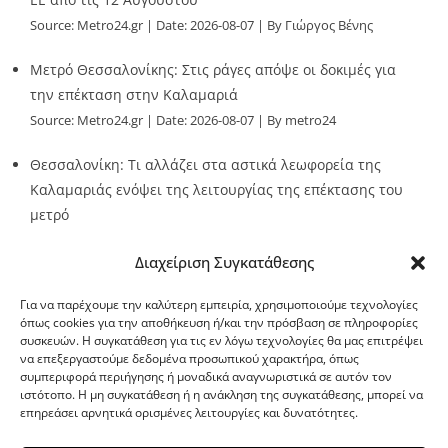
Source:
Metro24.gr
Date: 2026-08-07
By Γιώργος Βένης
Μετρό Θεσσαλονίκης: Στις ράγες απόψε οι δοκιμές για
την επέκταση στην Καλαμαριά
Source:
Metro24.gr
Date: 2026-08-07
By metro24
Θεσσαλονίκη: Τι αλλάζει στα αστικά λεωφορεία της
Καλαμαριάς ενόψει της λειτουργίας της επέκτασης του
μετρό
Source:
Metro24.gr
Date: 2026-08-07
By metro24
Διαχείριση Συγκατάθεσης
Για να παρέχουμε την καλύτερη εμπειρία, χρησιμοποιούμε τεχνολογίες
όπως cookies για την αποθήκευση ή/και την πρόσβαση σε πληροφορίες
συσκευών. Η συγκατάθεση για τις εν λόγω τεχνολογίες θα μας επιτρέψει
να επεξεργαστούμε δεδομένα προσωπικού χαρακτήρα, όπως
G-point.gr
συμπεριφορά περιήγησης ή μοναδικά αναγνωριστικά σε αυτόν τον
ιστότοπο. Η μη συγκατάθεση ή η ανάκληση της συγκατάθεσης, μπορεί να
επηρεάσει αρνητικά ορισμένες λειτουργίες και δυνατότητες.