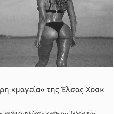
η «μαγεία» της Έλσας Χοσκ
 που οι εικόνες μιλούν από μόνες τους. Τα λόγια είναι