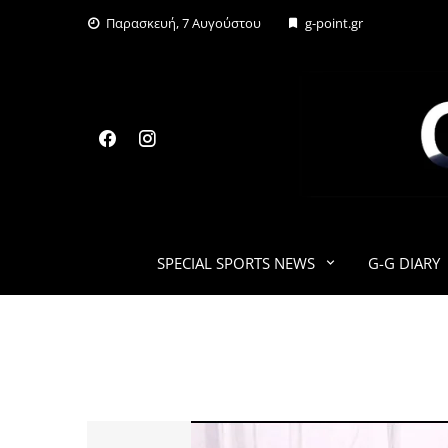
Skip
Παρασκευή, 7 Αυγούστου
g-point.gr
to
content
SPECIAL SPORTS NEWS
G-G DIARY