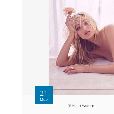
21
Μαρ
Planet Women