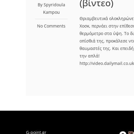
(βίντεο)
By Spyridoula
Kampou
Θριαμβευτικά ολοκληρώνετ
No Comments
Χοσκ, περνάει στην επίθεσ
θερμόμετρο στα ύψη. Το δ
οπίσθιά της, προκάλεσε ντ
θαυμαστές της. Και επειδή
την απλά!
http://video.dailymail.c
G-point.gr