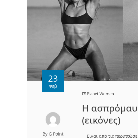
23
Φεβ
Planet Women
Η ασπρόμαυρ
(εικόνες)
By G Point
Είναι από τις περιπτώσεις