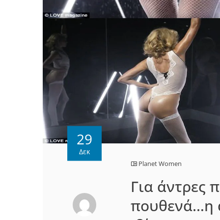
29
Δεκ
Planet Women
Για άντρες 
πουθενά…η 