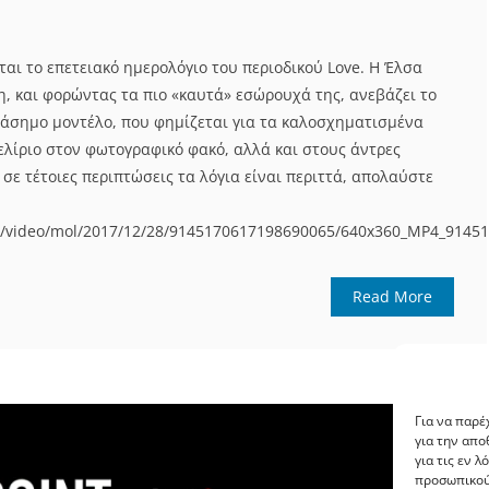
αι το επετειακό ημερολόγιο του περιοδικού Love. Η Έλσα
η, και φορώντας τα πιο «καυτά» εσώρουχά της, ανεβάζει το
ιάσημο μοντέλο, που φημίζεται για τα καλοσχηματισμένα
ελίριο στον φωτογραφικό φακό, αλλά και στους άντρες
 σε τέτοιες περιπτώσεις τα λόγια είναι περιττά, απολαύστε
o.uk/video/mol/2017/12/28/9145170617198690065/640x360_MP4_9145
Read More
Για να παρέ
για την απ
για τις εν 
προσωπικού