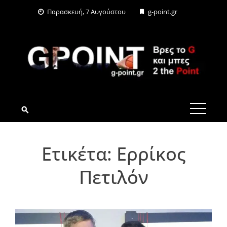
Skip
Παρασκευή, 7 Αυγούστου
g-point.gr
to
content
G-POINT.GR
Ετικέτα:
Ερρίκος
Πετιλόν