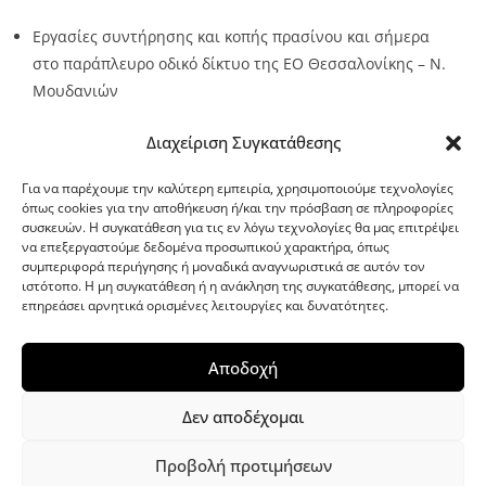
Εργασίες συντήρησης και κοπής πρασίνου και σήμερα
στο παράπλευρο οδικό δίκτυο της ΕΟ Θεσσαλονίκης – Ν.
Μουδανιών
Source:
Metro24.gr
Date: 2026-08-06
By metro24
Διαχείριση Συγκατάθεσης
Για να παρέχουμε την καλύτερη εμπειρία, χρησιμοποιούμε τεχνολογίες
όπως cookies για την αποθήκευση ή/και την πρόσβαση σε πληροφορίες
συσκευών. Η συγκατάθεση για τις εν λόγω τεχνολογίες θα μας επιτρέψει
να επεξεργαστούμε δεδομένα προσωπικού χαρακτήρα, όπως
G-point.gr
συμπεριφορά περιήγησης ή μοναδικά αναγνωριστικά σε αυτόν τον
ιστότοπο. Η μη συγκατάθεση ή η ανάκληση της συγκατάθεσης, μπορεί να
επηρεάσει αρνητικά ορισμένες λειτουργίες και δυνατότητες.
Αποδοχή
Δεν αποδέχομαι
Προβολή προτιμήσεων