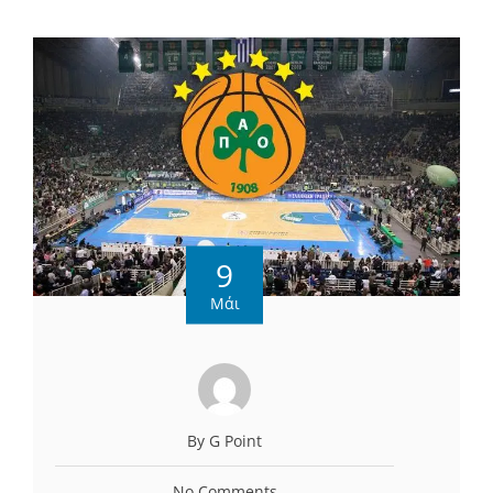
9
Μάι
By G Point
No Comments