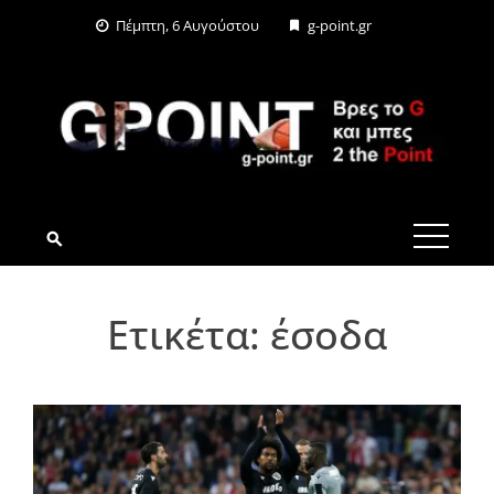
Skip
Πέμπτη, 6 Αυγούστου
g-point.gr
to
content
G-POINT.GR
Ετικέτα:
έσοδα