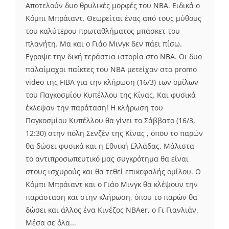
Αποτελούν δυο θρυλικές μορφές του ΝΒΑ. Ειδικά ο
Κόμπι Μπράιαντ. Θεωρείται ένας από τους μύθους
του καλύτερου πρωταθλήματος μπάσκετ του
πλανήτη. Μα και ο Γιάο Μινγκ δεν πάει πίσω.
Εγραψε την δική τεράστια ιστορία στο ΝΒΑ. Οι δυο
παλαίμαχοι παίκτες του ΝΒΑ μετείχαν στο promo
video της FIBA για την κλήρωση (16/3) των ομίλων
του Παγκοσμίου Κυπέλλου της Κίνας. Και φυσικά
έκλεψαν την παράταση! Η κλήρωση του
Παγκοσμίου Κυπέλλου θα γίνει το Σάββατο (16/3,
12:30) στην πόλη Σενζέν της Κίνας , όπου το παρών
θα δώσει φυσικά και η Εθνική Ελλάδας. Μάλιστα
το αντιπροσωπευτικό μας συγκρότημα θα είναι
στους ισχυρούς και θα τεθεί επικεφαλής ομίλου. Ο
Κόμπι Μπράιαντ και ο Γιάο Μινγκ θα κλέψουν την
παράσταση και στην κλήρωση, όπου το παρών θα
δώσει και άλλος ένα Κινέζος NBAer, ο Γι Γιανλιάν.
Μέσα σε όλα...