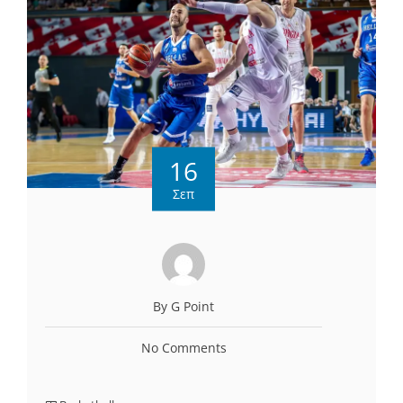
16
Σεπ
By G Point
No Comments