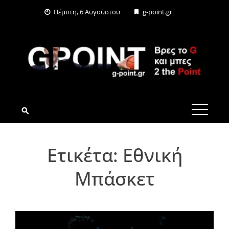
Skip
Πέμπτη, 6 Αυγούστου
g-point.gr
to
content
G-POINT.GR
Ετικέτα:
Εθνική
Μπάσκετ