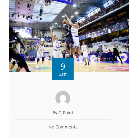
9
Σεπ
By G Point
No Comments