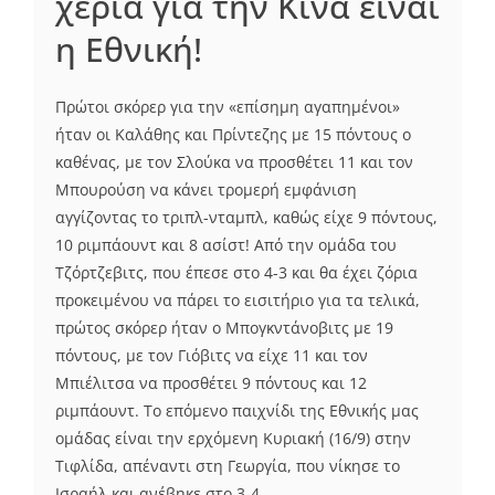
χέρια για την Κίνα είναι
η Εθνική!
Πρώτοι σκόρερ για την «επίσημη αγαπημένοι»
ήταν οι Καλάθης και Πρίντεζης με 15 πόντους ο
καθένας, με τον Σλούκα να προσθέτει 11 και τον
Μπουρούση να κάνει τρομερή εμφάνιση
αγγίζοντας το τριπλ-νταμπλ, καθώς είχε 9 πόντους,
10 ριμπάουντ και 8 ασίστ! Από την ομάδα του
Τζόρτζεβιτς, που έπεσε στο 4-3 και θα έχει ζόρια
προκειμένου να πάρει το εισιτήριο για τα τελικά,
πρώτος σκόρερ ήταν ο Μπογκντάνοβιτς με 19
πόντους, με τον Γιόβιτς να είχε 11 και τον
Μπιέλιτσα να προσθέτει 9 πόντους και 12
ριμπάουντ. Το επόμενο παιχνίδι της Εθνικής μας
ομάδας είναι την ερχόμενη Κυριακή (16/9) στην
Τιφλίδα, απέναντι στη Γεωργία, που νίκησε το
Ισραήλ και ανέβηκε στο 3-4....