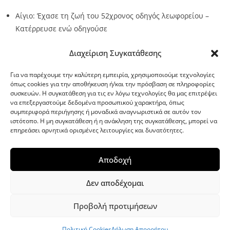
Αίγιο: Έχασε τη ζωή του 52χρονος οδηγός λεωφορείου –
Κατέρρευσε ενώ οδηγούσε
Source:
Metro24.gr
Date: 2026-08-07
By metro24
Διαχείριση Συγκατάθεσης
Για να παρέχουμε την καλύτερη εμπειρία, χρησιμοποιούμε τεχνολογίες
όπως cookies για την αποθήκευση ή/και την πρόσβαση σε πληροφορίες
συσκευών. Η συγκατάθεση για τις εν λόγω τεχνολογίες θα μας επιτρέψει
να επεξεργαστούμε δεδομένα προσωπικού χαρακτήρα, όπως
G-point.gr
συμπεριφορά περιήγησης ή μοναδικά αναγνωριστικά σε αυτόν τον
ιστότοπο. Η μη συγκατάθεση ή η ανάκληση της συγκατάθεσης, μπορεί να
επηρεάσει αρνητικά ορισμένες λειτουργίες και δυνατότητες.
Αποδοχή
Δεν αποδέχομαι
Προβολή προτιμήσεων
WordPress Theme
|
Viral News
by HashThemes
Πολιτική Cookies
Δήλωση Απορρήτου