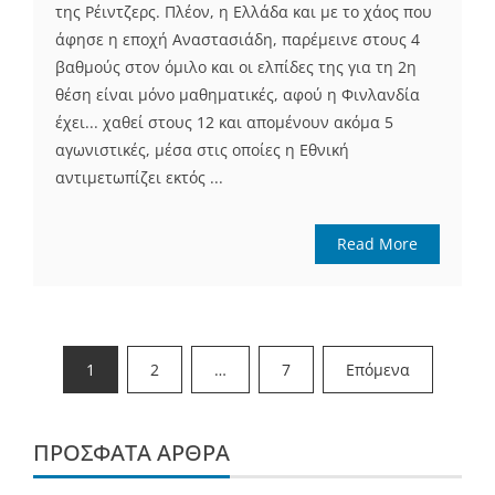
της Ρέιντζερς. Πλέον, η Ελλάδα και με το χάος που
άφησε η εποχή Αναστασιάδη, παρέμεινε στους 4
βαθμούς στον όμιλο και οι ελπίδες της για τη 2η
θέση είναι μόνο μαθηματικές, αφού η Φινλανδία
έχει... χαθεί στους 12 και απομένουν ακόμα 5
αγωνιστικές, μέσα στις οποίες η Εθνική
αντιμετωπίζει εκτός ...
Read More
Σελιδοποίηση
1
2
…
7
Επόμενα
άρθρων
ΠΡΌΣΦΑΤΑ ΆΡΘΡΑ