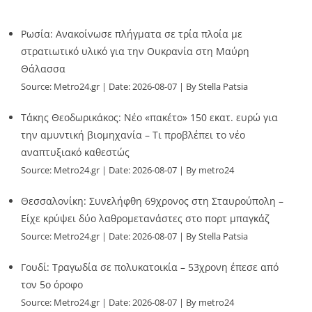
Ρωσία: Ανακοίνωσε πλήγματα σε τρία πλοία με
στρατιωτικό υλικό για την Ουκρανία στη Μαύρη
Θάλασσα
Source:
Metro24.gr
Date: 2026-08-07
By Stella Patsia
Τάκης Θεοδωρικάκος: Νέο «πακέτο» 150 εκατ. ευρώ για
την αμυντική βιομηχανία – Τι προβλέπει το νέο
αναπτυξιακό καθεστώς
Source:
Metro24.gr
Date: 2026-08-07
By metro24
Θεσσαλονίκη: Συνελήφθη 69χρονος στη Σταυρούπολη –
Είχε κρύψει δύο λαθρομετανάστες στο πορτ μπαγκάζ
Source:
Metro24.gr
Date: 2026-08-07
By Stella Patsia
Γουδί: Τραγωδία σε πολυκατοικία – 53χρονη έπεσε από
τον 5ο όροφο
Source:
Metro24.gr
Date: 2026-08-07
By metro24