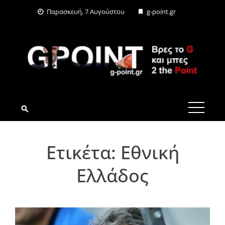
Skip
Παρασκευή, 7 Αυγούστου
g-point.gr
to
content
G-POINT.GR
Ετικέτα:
Εθνική
Ελλάδος