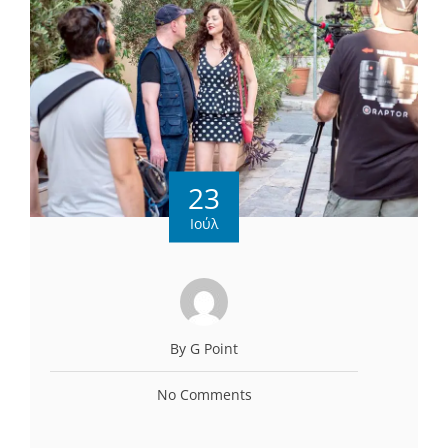
23
Ιούλ
By G Point
No Comments