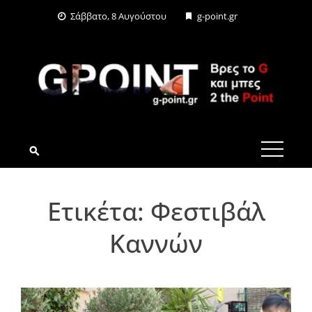
Skip
Σάββατο, 8 Αυγούστου
g-point.gr
to
content
G-POINT.GR
Ετικέτα:
Φεστιβάλ
Καννών