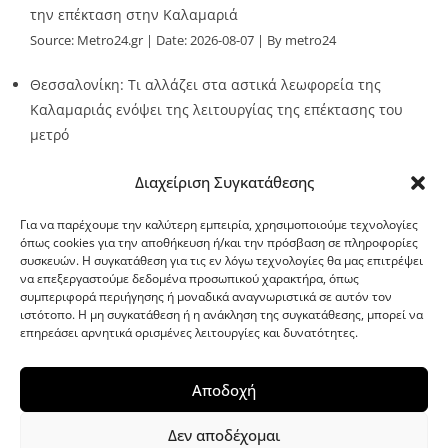
την επέκταση στην Καλαμαριά
Source:
Metro24.gr
Date: 2026-08-07
By metro24
Θεσσαλονίκη: Τι αλλάζει στα αστικά λεωφορεία της
Καλαμαριάς ενόψει της λειτουργίας της επέκτασης του
μετρό
Source:
Metro24.gr
Date: 2026-08-07
By metro24
Διαχείριση Συγκατάθεσης
Για να παρέχουμε την καλύτερη εμπειρία, χρησιμοποιούμε τεχνολογίες
όπως cookies για την αποθήκευση ή/και την πρόσβαση σε πληροφορίες
συσκευών. Η συγκατάθεση για τις εν λόγω τεχνολογίες θα μας επιτρέψει
να επεξεργαστούμε δεδομένα προσωπικού χαρακτήρα, όπως
G-point.gr
συμπεριφορά περιήγησης ή μοναδικά αναγνωριστικά σε αυτόν τον
ιστότοπο. Η μη συγκατάθεση ή η ανάκληση της συγκατάθεσης, μπορεί να
επηρεάσει αρνητικά ορισμένες λειτουργίες και δυνατότητες.
Αποδοχή
Δεν αποδέχομαι