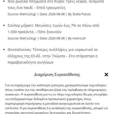
Νέα ρωσικά πλήγματα στο Κίεβο: Τρεις νεκροί, ανάμεσά
τους ένα παιδί – Επτά τραυματίες
Source:
Metro24.gr
Date: 2026-08-08
By Stella Patsia
Σούπερ μάρκετ: Μειώσεις τιμών έως 7% σε πάνω από
1.000 προϊόντα – Πότε ξεκινούν
Source:
Metro24.gr
Date: 2026-08-08
By metro24
Θεσσαλονίκη: Τέσσερις συλλήψεις για ναρκωτικά σε
ελέγχους της ΕΛ.ΑΣ. στην Τούμπα – Στο στόχαστρο η
παραβατικότητα ανηλίκων
Source:
Metro24.gr
Date: 2026-08-08
By metro24
Διαχείριση Συγκατάθεσης
Για να παρέχουμε την καλύτερη εμπειρία, χρησιμοποιούμε τεχνολογίες
όπως cookies για την αποθήκευση ή/και την πρόσβαση σε πληροφορίες
συσκευών. Η συγκατάθεση για τις εν λόγω τεχνολογίες θα μας επιτρέψει
να επεξεργαστούμε δεδομένα προσωπικού χαρακτήρα, όπως
G-point.gr
συμπεριφορά περιήγησης ή μοναδικά αναγνωριστικά σε αυτόν τον
ιστότοπο. Η μη συγκατάθεση ή η ανάκληση της συγκατάθεσης, μπορεί να
επηρεάσει αρνητικά ορισμένες λειτουργίες και δυνατότητες.