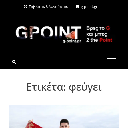
Skip
Σάββατο, 8 Αυγούστου
g-point.gr
to
content
G-POINT.GR
Ετικέτα:
φεύγει