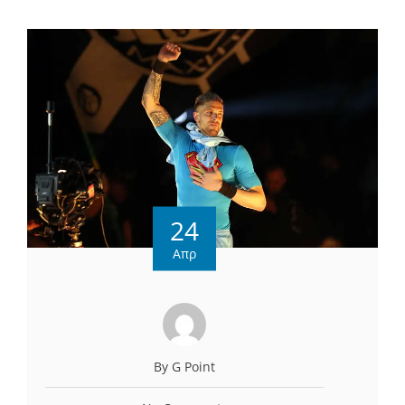
24
Απρ
By G Point