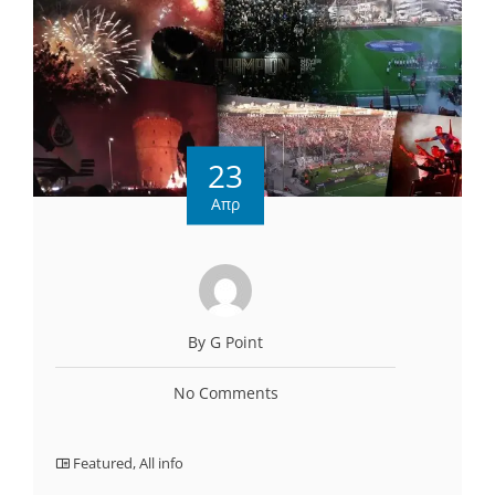
23
Απρ
By G Point
No Comments
Featured
,
All info