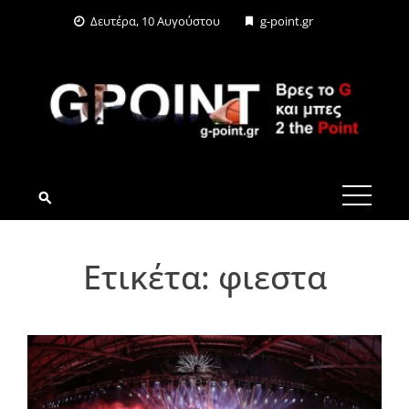
Skip
Δευτέρα, 10 Αυγούστου
g-point.gr
to
content
G-POINT.GR
Ετικέτα:
φιεστα