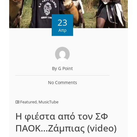
23
Απρ
By G Point
No Comments
Featured
,
MusicTube
Η φιέστα από τον ΣΦ
ΠΑΟΚ…Ζάμπιας (video)