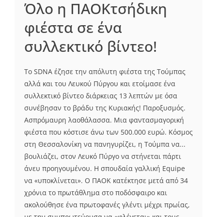
Όλο η ΠΑΟΚτσήδικη
φιέστα σε ένα
συλλεκτικό βίντεο!
Το SDNA έζησε την απόλυτη φιέστα της Τούμπας
αλλά και του Λευκού Πύργου και ετοίμασε ένα
συλλεκτικό βίντεο διάρκειας 13 λεπτών με όσα
συνέβησαν το βράδυ της Κυριακής! Παροξυσμός.
Ασπρόμαυρη λαοθάλασσα. Μια φαντασμαγορική
φιέστα που κόστισε άνω των 500.000 ευρώ. Κόσμος
στη Θεσσαλονίκη να πανηγυρίζει, η Τούμπα να...
βουλιάζει, στον Λευκό Πύργο να στήνεται πάρτι
άνευ προηγουμένου. Η σπουδαία γαλλική Equipe
να «υποκλίνεται». Ο ΠΑΟΚ κατέκτησε μετά από 34
χρόνια το πρωτάθλημα στο ποδόσφαιρο και
ακολούθησε ένα πρωτοφανές γλέντι μέχρι πρωίας,
με την συμπρωτεύουσα να «φλέγεται» και τους