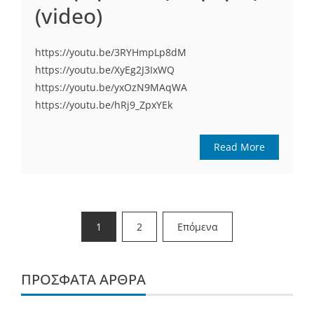
(video)
https://youtu.be/3RYHmpLp8dM
https://youtu.be/XyEg2J3IxWQ
https://youtu.be/yxOzN9MAqWA
https://youtu.be/hRj9_ZpxYEk
Read More
Σελιδοποίηση
1
2
Επόμενα
άρθρων
ΠΡΌΣΦΑΤΑ ΆΡΘΡΑ