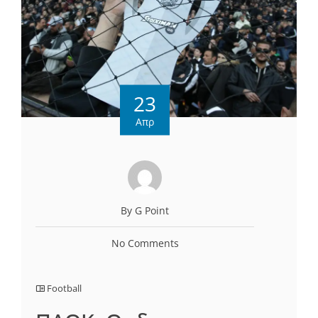
23
Απρ
By G Point
No Comments
Football