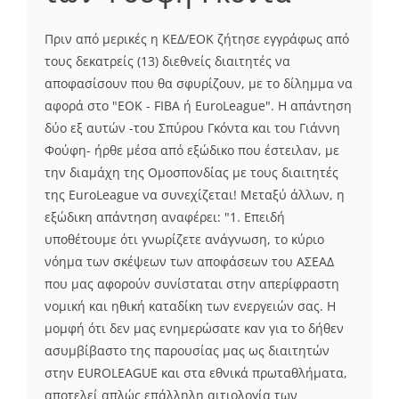
Πριν από μερικές η ΚΕΔ/ΕΟΚ ζήτησε εγγράφως από
τους δεκατρείς (13) διεθνείς διαιτητές να
αποφασίσουν που θα σφυρίζουν, με το δίλημμα να
αφορά στο "EOK - FIBA ή EuroLeague". Η απάντηση
δύο εξ αυτών -του Σπύρου Γκόντα και του Γιάννη
Φούφη- ήρθε μέσα από εξώδικο που έστειλαν, με
την διαμάχη της Ομοσπονδίας με τους διαιτητές
της EuroLeague να συνεχίζεται! Μεταξύ άλλων, η
εξώδικη απάντηση αναφέρει: "1. Επειδή
υποθέτουμε ότι γνωρίζετε ανάγνωση, το κύριο
νόημα των σκέψεων των αποφάσεων του ΑΣΕΑΔ
που μας αφορούν συνίσταται στην απερίφραστη
νομική και ηθική καταδίκη των ενεργειών σας. Η
μομφή ότι δεν μας ενημερώσατε καν για το δήθεν
ασυμβίβαστο της παρουσίας μας ως διαιτητών
στην EUROLEAGUE και στα εθνικά πρωταθλήματα,
αποτελεί απλώς επάλληλη αιτιολογία των