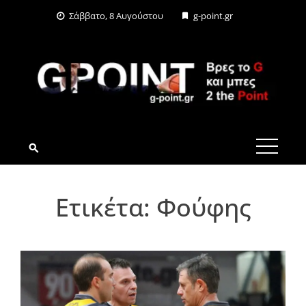
Skip
Σάββατο, 8 Αυγούστου
g-point.gr
to
content
G-POINT.GR
Ετικέτα:
Φούφης