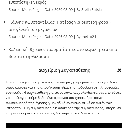
εντοπίστηκε νεκρός
Source:
Metro24.gr
Date: 2026-08-09
By Stella Patsia
Γιάννης Κωνσταντέλιας: Πατέρας για δεύτερη φορά – Η
οικογένειά του μεγάλωσε
Source:
Metro24.gr
Date: 2026-08-09
By metro24
Χαλκιδική: 8χρονος τραυματίστηκε στο κεφάλι μετά από
βουτιά στη θάλασσα
Source:
Metro24.gr
Date: 2026-08-09
By metro24
Διαχείριση Συγκατάθεσης
Για να παρέχουμε την καλύτερη εμπειρία, χρησιμοποιούμε τεχνολογίες
όπως cookies για την αποθήκευση ή/και την πρόσβαση σε πληροφορίες
συσκευών. Η συγκατάθεση για τις εν λόγω τεχνολογίες θα μας επιτρέψει
να επεξεργαστούμε δεδομένα προσωπικού χαρακτήρα, όπως
G-point.gr
συμπεριφορά περιήγησης ή μοναδικά αναγνωριστικά σε αυτόν τον
ιστότοπο. Η μη συγκατάθεση ή η ανάκληση της συγκατάθεσης, μπορεί να
επηρεάσει αρνητικά ορισμένες λειτουργίες και δυνατότητες.