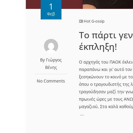
1
Φεβ
Hot G-ossip
Το πάρτι γεν
έκπληξη!
By Γιώργος
Ο αρχηγός του ΠΑΟΚ έκλεισ
Βένης
παραπάνω και γι’ αυτό τον
ξεσηκώνουν το κοινό με το
No Comments
όπου ο τραγουδιστής της 
τραγούδησαν μαζί την γνωσ
πρωινές ώρες με τους ΑΝΩ
μαγαζιού, Στα καλά καθού
...