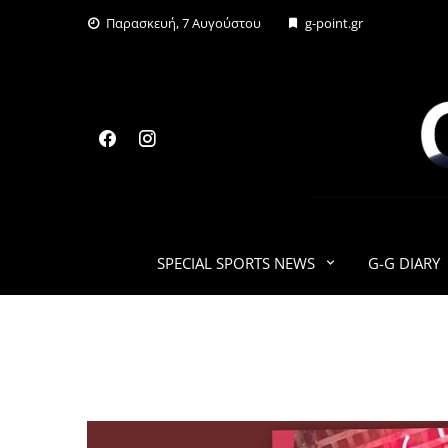
Skip
Παρασκευή, 7 Αυγούστου
g-point.gr
to
content
SPECIAL SPORTS NEWS
G-G DIARY