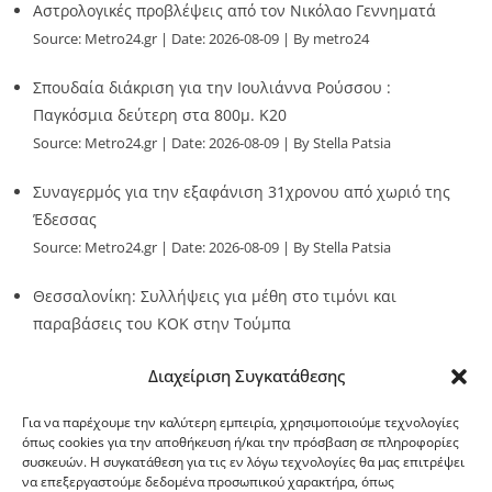
Αστρολογικές προβλέψεις από τον Νικόλαο Γεννηματά
Source:
Metro24.gr
Date: 2026-08-09
By metro24
Σπουδαία διάκριση για την Ιουλιάννα Ρούσσου :
Παγκόσμια δεύτερη στα 800μ. Κ20
Source:
Metro24.gr
Date: 2026-08-09
By Stella Patsia
Συναγερμός για την εξαφάνιση 31χρονου από χωριό της
Έδεσσας
Source:
Metro24.gr
Date: 2026-08-09
By Stella Patsia
Θεσσαλονίκη: Συλλήψεις για μέθη στο τιμόνι και
παραβάσεις του ΚΟΚ στην Τούμπα
Source:
Metro24.gr
Date: 2026-08-09
By metro24
Διαχείριση Συγκατάθεσης
Για να παρέχουμε την καλύτερη εμπειρία, χρησιμοποιούμε τεχνολογίες
όπως cookies για την αποθήκευση ή/και την πρόσβαση σε πληροφορίες
συσκευών. Η συγκατάθεση για τις εν λόγω τεχνολογίες θα μας επιτρέψει
να επεξεργαστούμε δεδομένα προσωπικού χαρακτήρα, όπως