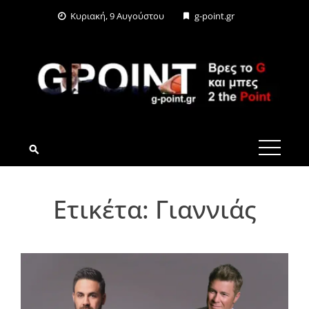
Skip
Κυριακή, 9 Αυγούστου
g-point.gr
to
content
G-POINT.GR
Ετικέτα:
Γιαννιάς